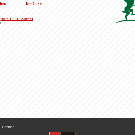
dent
Următor >
Contact