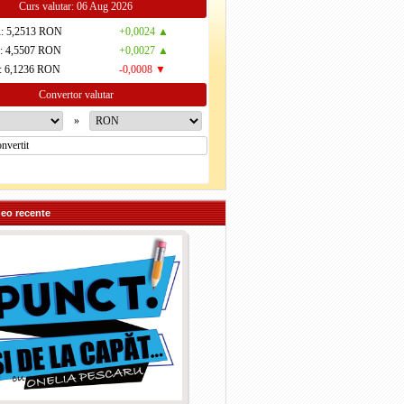
Curs valutar: 06 Aug 2026
R
: 5,2513 RON
+0,0024 ▲
D
: 4,5507 RON
+0,0027 ▲
: 6,1236 RON
-0,0008 ▼
Convertor valutar
»
deo recente