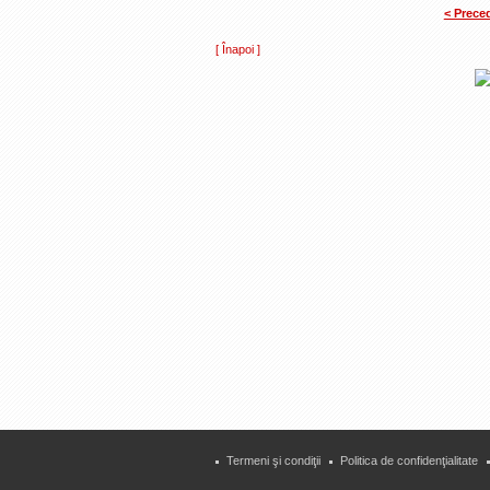
< Prece
[ Înapoi ]
Termeni şi condiţii
Politica de confidenţialitate