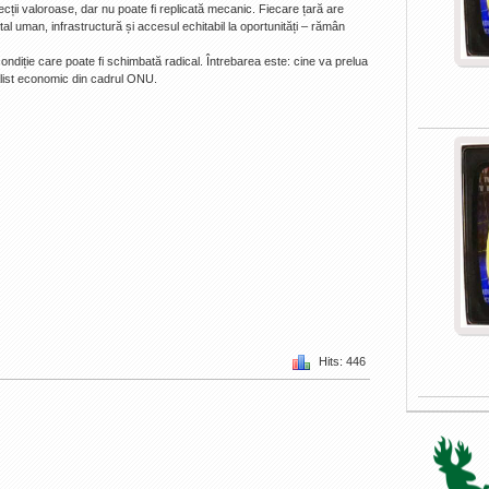
lecții valoroase, dar nu poate fi replicată mecanic. Fiecare țară are
apital uman, infrastructură și accesul echitabil la oportunități – rămân
ondiție care poate fi schimbată radical. Întrebarea este: cine va prelua
alist economic din cadrul ONU.
Hits: 446