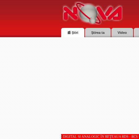
📰 Ştiri
Ştirea ta
Video
A TV SUNT RECEPŢIONATE DIGITAL SI ANALOGIC ÎN REŢEAUA RDS - RCS * * * Totul despre