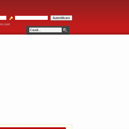
re cont
RĂU! * * * Consultaţiile se acordă individual pe bază de programare telefonică la 