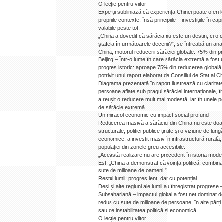
O lecție pentru viitor
Experții subliniază că experiența Chinei poate oferi 
propriile contexte, însă principiile – investițiile în c
valabile peste tot.
„China a dovedit că sărăcia nu este un destin, ci o c
ștafeta în următoarele decenii?”, se întreabă un an
China, motorul reducerii sărăciei globale: 75% din p
Beijing – Într-o lume în care sărăcia extremă a fost
progres istoric: aproape 75% din reducerea globală
potrivit unui raport elaborat de Consiliul de Stat al
Diagrama prezentată în raport ilustrează cu clarita
persoane aflate sub pragul sărăciei internaționale, 
a reușit o reducere mult mai modestă, iar în unele pe
de sărăcie extremă.
Un miracol economic cu impact social profund
Reducerea masivă a sărăciei din China nu este doa
structurale, politici publice țintite și o viziune de l
economice, a investit masiv în infrastructură rurală
populației din zonele greu accesibile.
„Această realizare nu are precedent în istoria moder
Est. „China a demonstrat că voința politică, combina
sute de milioane de oameni.”
Restul lumii: progres lent, dar cu potențial
Deși și alte regiuni ale lumii au înregistrat progrese
Subsahariană – impactul global a fost net dominat d
redus cu sute de milioane de persoane, în alte părți
sau de instabilitatea politică și economică.
O lecție pentru viitor