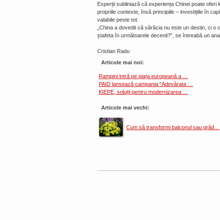
Experții subliniază că experiența Chinei poate oferi 
propriile contexte, însă principiile – investițiile în c
valabile peste tot.
„China a dovedit că sărăcia nu este un destin, ci o c
ștafeta în următoarele decenii?”, se întreabă un an
Cristian Radu
Articole mai noi:
Rampini intră pe piața europeană a …
PAID lansează campania "Adevărata …
KIEPE, soluții pentru modernizarea …
Articole mai vechi:
Cum să transformi balconul sau grăd…