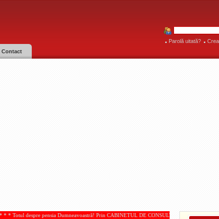
Parolă uitată?
Crea
Contact
 pensia Dumneavoastră! Prin CABINETUL DE CONSULTANŢĂ PENSII, acordate de IOAN PAMPA