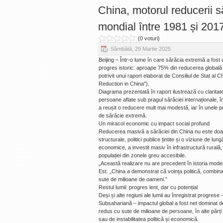
China, motorul reducerii s
mondial între 1981 și 201
(0 voturi)
Sâmbătă, 29 Martie 2025
Beijing – Într-o lume în care sărăcia extremă a fost
progres istoric: aproape 75% din reducerea globală
potrivit unui raport elaborat de Consiliul de Stat a
Reduction in China").
Diagrama prezentată în raport ilustrează cu clarita
persoane aflate sub pragul sărăciei internaționale, 
a reușit o reducere mult mai modestă, iar în unele pe
de sărăcie extremă.
Un miracol economic cu impact social profund
Reducerea masivă a sărăciei din China nu este doa
structurale, politici publice țintite și o viziune de l
economice, a investit masiv în infrastructură rurală
populației din zonele greu accesibile.
„Această realizare nu are precedent în istoria moder
Est. „China a demonstrat că voința politică, combina
sute de milioane de oameni.”
Restul lumii: progres lent, dar cu potențial
Deși și alte regiuni ale lumii au înregistrat progrese
Subsahariană – impactul global a fost net dominat d
redus cu sute de milioane de persoane, în alte părți
sau de instabilitatea politică și economică.