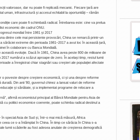
lecții valoroase, dar nu poate fi replicată mecanic. Fiecare țară are
apital uman, infrastructură și accesul echitabil la oportunități – rămân
ondiție care poate fi schimbată radical. Întrebarea este: cine va prelua
alist economic din cadrul ONU.
rogresul mondial între 1981 și 2017
 una dintre cele mai persistente provocări, China se remarcă printr-un
 a sărăciei extreme din perioada 1981–2017 a avut loc în această țară,
 Chinei în colaborare cu Banca Mondială.
te această evoluție. Dacă în 1981, China avea peste 800 de milioane de
în 2017 numărul a scăzut aproape de zero. În același timp, restul lumii
rioade a înregistrat chiar stagnări sau creșteri ale populației afectate
r o poveste despre creștere economică, ci și una despre reforme
ungă durată. Din anii ’80, guvernul chinez a lansat valuri de reforme
, educație și sănătate, și a implementat programe de relocare a
nă”, afirmă economistul principal al Băncii Mondiale pentru Asia de
tă cu politici economice coerente, poate schimba radical destinul a
 – în special Asia de Sud și, într-o mai mică măsură, Africa
e ceea ce s-a întâmplat în China. În timp ce sărăcia în China s-a
 ale lumii scăderile au fost adesea anulate de creșterea demografică