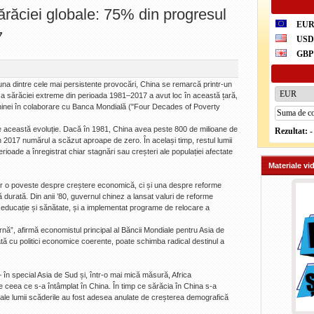
ărăciei globale: 75% din progresul
EU
7
US
GBP
 una dintre cele mai persistente provocări, China se remarcă printr-un
 a sărăciei extreme din perioada 1981–2017 a avut loc în această țară,
l Chinei în colaborare cu Banca Mondială ("Four Decades of Poverty
te această evoluție. Dacă în 1981, China avea peste 800 de milioane de
Rezultat:
-
în 2017 numărul a scăzut aproape de zero. În același timp, restul lumii
rioade a înregistrat chiar stagnări sau creșteri ale populației afectate
Materiale vi
r o poveste despre creștere economică, ci și una despre reforme
ungă durată. Din anii ’80, guvernul chinez a lansat valuri de reforme
, educație și sănătate, și a implementat programe de relocare a
nă”, afirmă economistul principal al Băncii Mondiale pentru Asia de
tă cu politici economice coerente, poate schimba radical destinul a
 – în special Asia de Sud și, într-o mai mică măsură, Africa
e ceea ce s-a întâmplat în China. În timp ce sărăcia în China s-a
 ale lumii scăderile au fost adesea anulate de creșterea demografică