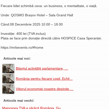
Fiecare bilet schimbă ceva: un business, o mentalitate, o viață.
Unde: QOSMO Brașov Hotel – Sala Grand Hall
Când:08 Decembrie 2025 10.00 – 18.00
Investiție: 400 lei (TVA inclus)
Plata se face prin donație directă către HOSPICE Casa Speranței.
https://mrbevents.ro/#home
Articole mai noi:
Bilanțul activității parlamentare, …
România pentru fiecare copil. Echil…
Viitorul economiei noastre depinde …
Articole mai vechi:
Majorarea TVA a sărăcit România. Gu…