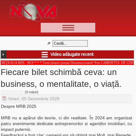
📰 Ştiri
Video
Video adăugate recent
🆕 Cele mai noi
 - RCS * * * Totul despre pensia Dumneavoastră! Prin CABINETUL DE CONSULTANŢĂ PENS
Ştirile Nova TV
Fiecare bilet schimbă ceva: un
Poveşti din Braşov
business, o mentalitate, o viață.
Punct şi de la capăt
(0 voturi)
Faţă în faţă
Vineri, 05 Decembrie 2025
Punctul pe I
Despre MRB 2025
BV-01-ADE
MRB nu a apărut din teorie, ci din realitate. În 2024 am organizat
Aici pentru tine
patru evenimente dedicate antreprenorilor și agenților imobiliari, cu
impact puternic.
De la Mic la Mare
Feedbackul a fost clar: oamenii vor să obțină mai Mult, mai Repede,