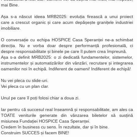
mai Bine.
La Ţintă
Subiecte grele
Așa s-a născut ideea MRB2025: evoluția firească a unui proiect
care a crescut organic și care acum depășește granițele industriei
Dialoguri cu Ghişe
imobiliare.
Bucuria Credinţei
O conversație cu echipa HOSPICE Casa Speranței ne-a schimbat
Replica Braşovului
direcția. Nu e vorba doar despre performanță profesională, ci
despre responsabilitate și binele pe care îl putem crea împreună.
Zona Neutră
Așa s-a definit MRB2025: o zi dedicată fundamentelor, sistemelor,
instrumentelor și automatizărilor din vânzări, recrutare și integrarea
Contact
oamenilor noi în echipă. Indiferent de oameni! Indiferent de echipă!
Nu vei pleca cu slide-uri.
Vei pleca cu un plan clar.
Unul pe care îl poți folosi chiar a doua zi.
Iar pentru că succesul real înseamnă și responsabilitate, am ales ca
TOATE veniturile generate din vânzarea biletelor să susțină
misiunea Fundației HOSPICE Casa Speranței.
Credem în business cu sens. În rezultate, dar și în bine.
Construim SUCCES și facem BINE!