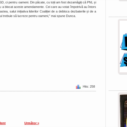
D, ci pentru oameni. Din păcate, cu toții am fost dezamăgiți că PNL și
 a blocat aceste amendamente. Cei care au votat împotrivă au întors
stea, salut inițiativa liderilor Coaliției de a debloca dezbaterile și de a
ul trebuie să lucreze pentru oameni,” mai spune Dunca.
Hits: 258
dent
Următor >