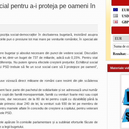
cial pentru a-i proteja pe oameni în
EU
US
GBP
oziția social-democraților în dezbaterea bugetară, insistând asupra
pirile pun o presiune tot mai mare pe veniturile românilor, în special ale
ere bugetar și absolut necesare din punct de vedere social. Discutăm
Rezultat:
-
 lei, dintr-un buget de 737 de miliarde, adică sub 0,15%. Pentru stat
erența. Nu putem ignora efectele creșterii prețurilor. Echilibrul social
 PSD trebuie să fie un scut social care să îi protejeze pe oameni”,
Materiale vi
use vizează direct milioane de români care resimt din plin scăderea
t face parte din pachetul de solidaritate și se adresează unui număr
opii din familii monoparentale, familii cu venituri foarte mici sau copii
ste, dar necesare: de la 80 de lei pentru copiii cu dizabilități până la
tale primesc doar 240 de lei, la venituri sub 930 de lei pe membru de
entru mamele aflate în concediu de creștere a copilului, pentru veterani
tele PSD.
le apărute în comisiile parlamentare și a subliniat eforturile făcute de
 a legii bugetului.