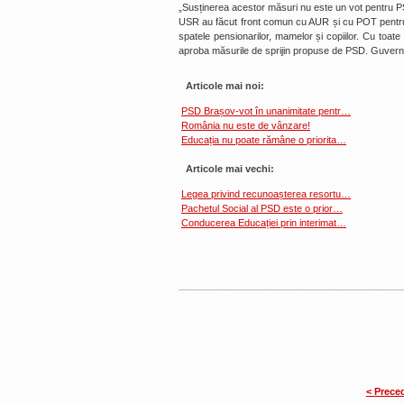
„Susținerea acestor măsuri nu este un vot pentru PS
USR au făcut front comun cu AUR și cu POT pentru
spatele pensionarilor, mamelor și copiilor. Cu toate a
aproba măsurile de sprijin propuse de PSD. Guvern
Articole mai noi:
PSD Brașov-vot în unanimitate pentr…
România nu este de vânzare!
Educația nu poate rămâne o priorita…
Articole mai vechi:
Legea privind recunoașterea resortu…
Pachetul Social al PSD este o prior…
Conducerea Educației prin interimat…
< Prece