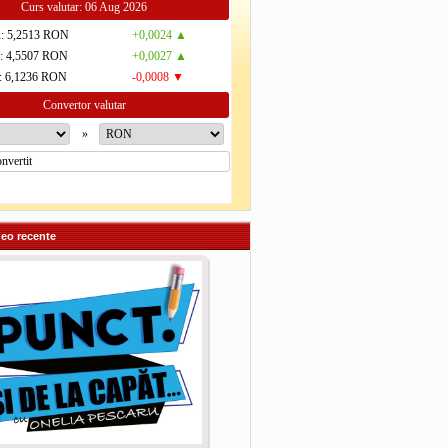
Curs valutar: 06 Aug 2026
R
: 5,2513 RON
+0,0024 ▲
D
: 4,5507 RON
+0,0027 ▲
: 6,1236 RON
-0,0008 ▼
Convertor valutar
»
deo recente