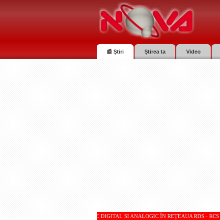
📰 Ştiri
Ştirea ta
Video
VA TV SUNT RECEPŢIONATE DIGITAL SI ANALOGIC ÎN REŢEAUA RDS - RCS * * * Totul despr