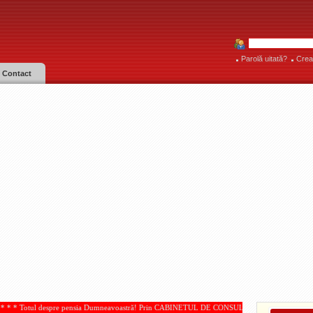
Parolă uitată?
Crea
Contact
e pensia Dumneavoastră! Prin CABINETUL DE CONSULTANŢĂ PENSII, acordate de IOAN PAMP