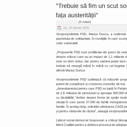
"Trebuie să fim un scut so
fața austerității"
(0 voturi)
Joi, 19 Martie 2026
Vicepreședintele PSD, Marius Dunca, a reafirmat p
pachetului de solidaritate, în condițiile în care scum
celor vulnerabili.
„Propunerile PSD sunt echilibrate din punct de ved
despre măsuri care au un impact de 1,1 miliarde de
este un efort redus, dar pentru oameni poate face dif
trebuie să meargă mână în mână cu cel bugetar și
afirmă Marius Dunca.
Vicepreședintele PSD subliniază că măsurile prop
puterii de cumpărare și creșterea costurilor de trai.
„Amendamentul pentru care PSD se luptă în Parlamen
de 2,8 milioane de pensionari și aproape 300.000 de c
cu dizabilități. Vorbim despre forme de sprijin mode
situații în care peste 37.000 de familii monoparen
familie. În același timp, solicităm eliminarea CASS p
și pentru văduvele de război”, adaugă vicepreședin
Liderul social-democrat brașovean a criticat blocaje
liderii Coaliției pentru a debloca procesul de adoptare