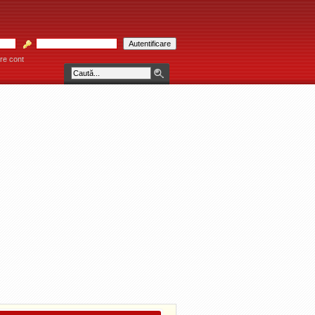
re cont
ARĂU! * * * Consultaţiile se acordă individual pe bază de programare telefonică la