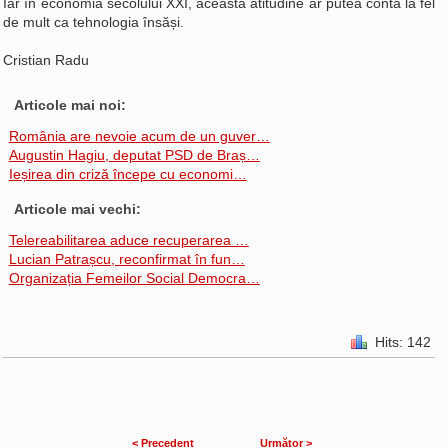
Iar în economia secolului XXI, această atitudine ar putea conta la fel
de mult ca tehnologia însăși.
Cristian Radu
Articole mai noi:
România are nevoie acum de un guver…
Augustin Hagiu, deputat PSD de Braș…
Ieșirea din criză începe cu economi…
Articole mai vechi:
Telereabilitarea aduce recuperarea …
Lucian Patrașcu, reconfirmat în fun…
Organizația Femeilor Social Democra…
Hits: 142
< Precedent
Următor >