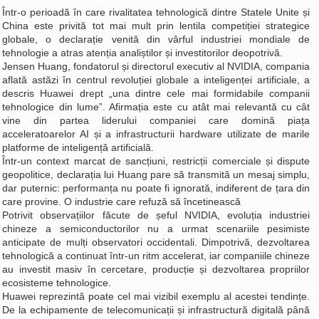
Într-o perioadă în care rivalitatea tehnologică dintre Statele Unite și
La Ţintă
China este privită tot mai mult prin lentila competiției strategice
Subiecte grele
globale, o declarație venită din vârful industriei mondiale de
tehnologie a atras atenția analiștilor și investitorilor deopotrivă.
Dialoguri cu Ghişe
Jensen Huang, fondatorul și directorul executiv al NVIDIA, compania
aflată astăzi în centrul revoluției globale a inteligenței artificiale, a
Bucuria Credinţei
descris Huawei drept „una dintre cele mai formidabile companii
Replica Braşovului
tehnologice din lume”. Afirmația este cu atât mai relevantă cu cât
vine din partea liderului companiei care domină piața
Zona Neutră
acceleratoarelor AI și a infrastructurii hardware utilizate de marile
platforme de inteligență artificială.
Contact
Într-un context marcat de sancțiuni, restricții comerciale și dispute
geopolitice, declarația lui Huang pare să transmită un mesaj simplu,
dar puternic: performanța nu poate fi ignorată, indiferent de țara din
care provine. O industrie care refuză să încetinească
Potrivit observațiilor făcute de șeful NVIDIA, evoluția industriei
chineze a semiconductorilor nu a urmat scenariile pesimiste
anticipate de mulți observatori occidentali. Dimpotrivă, dezvoltarea
tehnologică a continuat într-un ritm accelerat, iar companiile chineze
au investit masiv în cercetare, producție și dezvoltarea propriilor
ecosisteme tehnologice.
Huawei reprezintă poate cel mai vizibil exemplu al acestei tendințe.
De la echipamente de telecomunicații și infrastructură digitală până