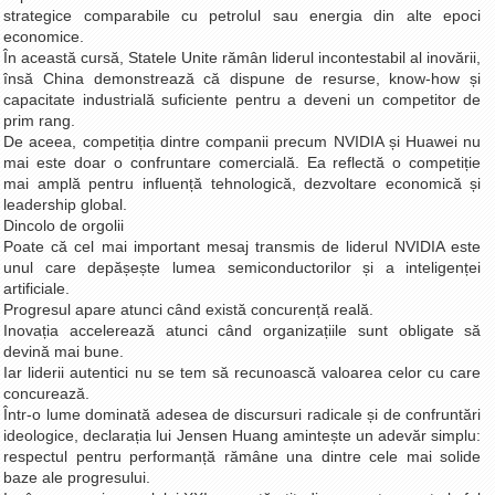
strategice comparabile cu petrolul sau energia din alte epoci
economice.
În această cursă, Statele Unite rămân liderul incontestabil al inovării,
însă China demonstrează că dispune de resurse, know-how și
capacitate industrială suficiente pentru a deveni un competitor de
prim rang.
De aceea, competiția dintre companii precum NVIDIA și Huawei nu
mai este doar o confruntare comercială. Ea reflectă o competiție
mai amplă pentru influență tehnologică, dezvoltare economică și
leadership global.
Dincolo de orgolii
Poate că cel mai important mesaj transmis de liderul NVIDIA este
unul care depășește lumea semiconductorilor și a inteligenței
artificiale.
Progresul apare atunci când există concurență reală.
Inovația accelerează atunci când organizațiile sunt obligate să
devină mai bune.
Iar liderii autentici nu se tem să recunoască valoarea celor cu care
concurează.
Într-o lume dominată adesea de discursuri radicale și de confruntări
ideologice, declarația lui Jensen Huang amintește un adevăr simplu:
respectul pentru performanță rămâne una dintre cele mai solide
baze ale progresului.