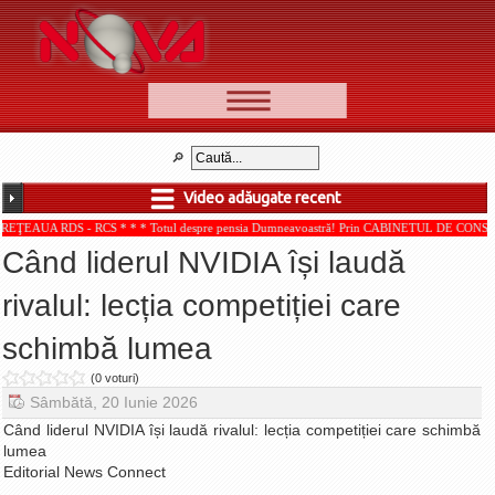
📰 Ştiri
Video
Video adăugate recent
🆕 Cele mai noi
- RCS * * * Totul despre pensia Dumneavoastră! Prin CABINETUL DE CONSULTANŢĂ PENSI
Ştirile Nova TV
Când liderul NVIDIA își laudă
Poveşti din Braşov
rivalul: lecția competiției care
Punct şi de la capăt
schimbă lumea
Faţă în faţă
Punctul pe I
(0 voturi)
Sâmbătă, 20 Iunie 2026
BV-01-ADE
Când liderul NVIDIA își laudă rivalul: lecția competiției care schimbă
Aici pentru tine
lumea
Editorial News Connect
De la Mic la Mare