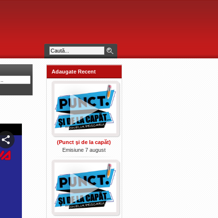
Adaugate Recent
(Punct şi de la capăt)
Emisiune 7 august