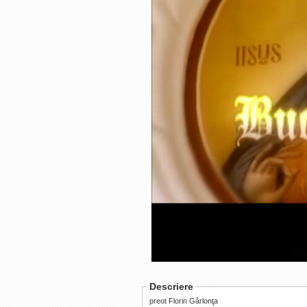
Loaded
:
Progress
:
0%
0%
Current
Duration
/
Time
Time
Descriere
preot Florin Gârlonţa