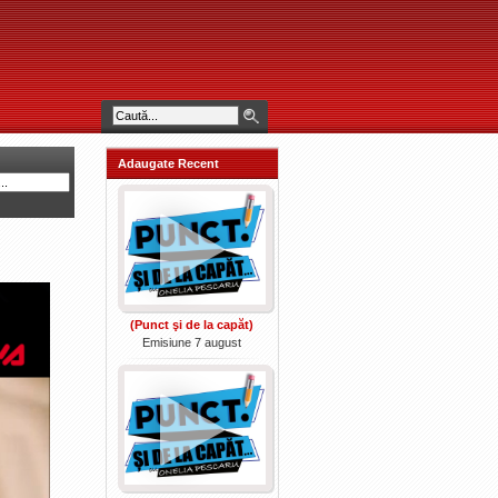
Adaugate Recent
(Punct şi de la capăt)
Emisiune 7 august