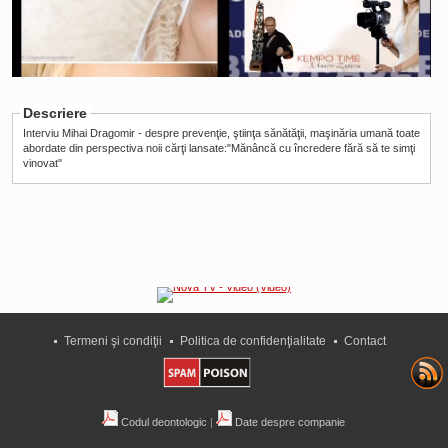
Duration
00:25
La Ţintă
Loaded
:
Progress
:
Subiecte grele
Time
0%
0%
Dialoguri cu Ghişe
Descriere
Bucuria Credinţei
Interviu Mihai Dragomir - despre prevenţie, ştiinţa sănătăţii, maşinăria umană toate
Replica Braşovului
abordate din perspectiva noii cărţi lansate:"Mănâncă cu încredere fără să te simţi
vinovat"
Zona Neutră
Contact
Termeni şi condiţii
Politica de confidenţialitate
Contact
Codul deontologic
|
Date despre companie