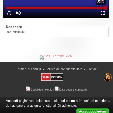
Duration
0:05
0:05
La Ţintă
Loaded
:
Progress
:
Time
Subiecte grele
0%
0%
Replay
Unmute
Fullscre
Dialoguri cu Ghişe
Descriere
Bucuria Credinţei
Ioan Pamparău
Replica Braşovului
Zona Neutră
Contact
Termeni şi condiţii
Politica de confidenţialitate
Contact
Codul deontologic
|
Date despre companie
Această pagină web folosește cookie-uri pentru a îmbunătăți experiența
de navigare și a asigura funcționalițăți adiționale.
Accept cookie-uri