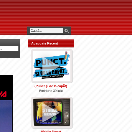
Adaugate Recent
(Punct şi de la capăt)
Emisiune 30 iulie
(Ştirile Nova)