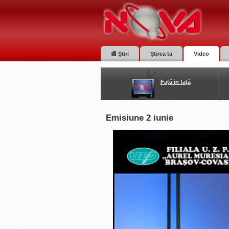
📰 Ştiri
Ştirea ta
Video
Faţă în faţă
Emisiune 2 iunie