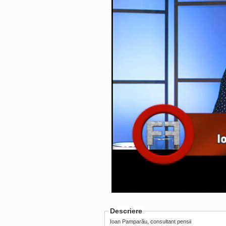
Loaded
:
Progress
:
0%
0%
Current
Duration
/
Time
Time
Descriere
Ioan Pamparău, consultant pensii