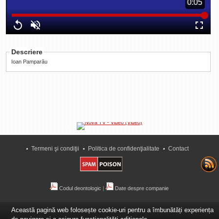
Duration
0:05
0:05
La Ţintă
Loaded
:
Progress
:
Time
Subiecte grele
0%
0%
Replay
Unmute
Fullscre
Dialoguri cu Ghişe
Descriere
Bucuria Credinţei
Ioan Pamparău
Replica Braşovului
Zona Neutră
Contact
Termeni şi condiţii
Politica de confidenţialitate
Contact
Codul deontologic
|
Date despre companie
Această pagină web folosește cookie-uri pentru a îmbunătăți experiența