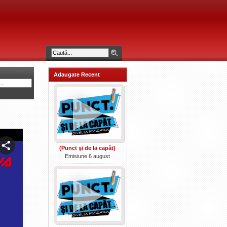
Adaugate Recent
(Punct şi de la capăt)
Emisiune 6 august