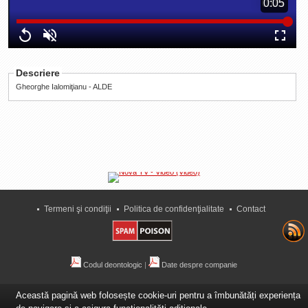
Duration
0:05
0:05
La Ţintă
Loaded
:
Progress
:
Time
Subiecte grele
0%
0%
Replay
Unmute
Fullscre
Dialoguri cu Ghişe
Descriere
Bucuria Credinţei
Gheorghe Ialomiţianu - ALDE
Replica Braşovului
Zona Neutră
Contact
Termeni şi condiţii
Politica de confidenţialitate
Contact
Codul deontologic
|
Date despre companie
Această pagină web folosește cookie-uri pentru a îmbunătăți experiența