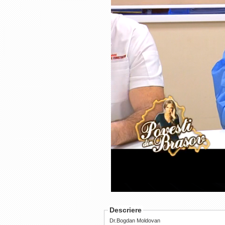
Loaded
:
Progress
:
0%
0%
Current
Duration
/
Time
Time
Descriere
Dr.Bogdan Moldovan