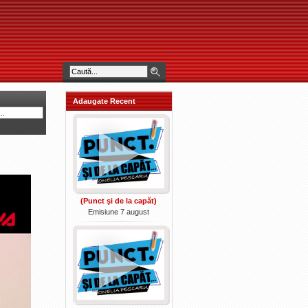
Adaugate Recent
(Punct şi de la capăt)
Emisiune 7 august