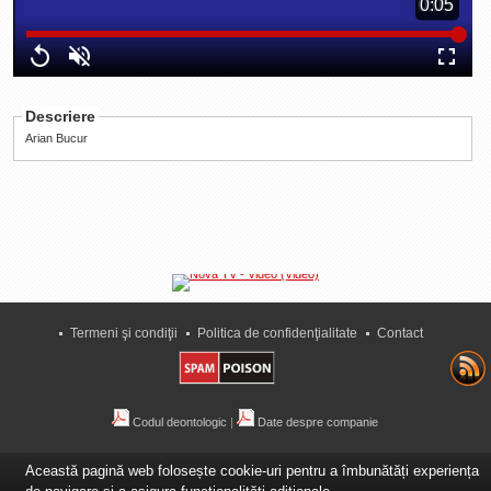
Duration
0:05
0:05
La Ţintă
Loaded
:
Progress
:
Time
Subiecte grele
0%
0%
Replay
Unmute
Fullscre
Dialoguri cu Ghişe
Descriere
Bucuria Credinţei
Arian Bucur
Replica Braşovului
Zona Neutră
Contact
Termeni şi condiţii
Politica de confidenţialitate
Contact
Codul deontologic
|
Date despre companie
Această pagină web folosește cookie-uri pentru a îmbunătăți experiența