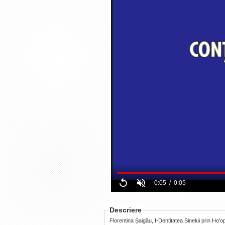
Current
Duration
0:05
/
0:05
Replay
Unmute
Time
Time
Descriere
Florentina Șaigău, I-Dentitatea Sinelui prin Ho