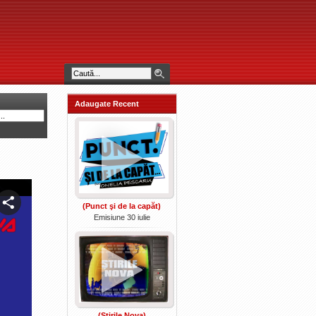
Adaugate Recent
(Punct şi de la capăt)
Emisiune 30 iulie
(Ştirile Nova)