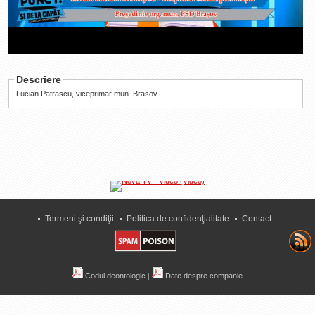
Duration
00:25
La Ţintă
Loaded
:
Progress
:
Subiecte grele
Time
0%
0%
Dialoguri cu Ghişe
Descriere
Bucuria Credinţei
Lucian Patrascu, viceprimar mun. Brasov
Replica Braşovului
Zona Neutră
Contact
Termeni şi condiţii
Politica de confidenţialitate
Contact
Codul deontologic
|
Date despre companie