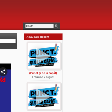
Adaugate Recent
(Punct şi de la capăt)
Emisiune 7 august