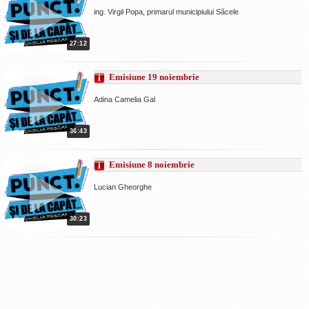
ing. Virgil Popa, primarul municipiului Săcele
27:12
Emisiune 19 noiembrie
Adina Camelia Gal
36:43
Emisiune 8 noiembrie
Lucian Gheorghe
30:23