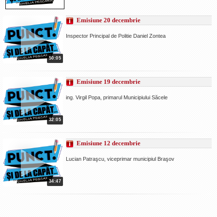
La Ţintă
Emisiune 20 decembrie
Subiecte grele
Inspector Principal de Politie Daniel Zontea
Dialoguri cu Ghişe
Bucuria Credinţei
50:05
Replica Braşovului
Emisiune 19 decembrie
Zona Neutră
ing. Virgil Popa, primarul Municipiului Săcele
Contact
32:05
Emisiune 12 decembrie
Lucian Patraşcu, viceprimar municipiul Braşov
34:47