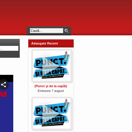
Adaugate Recent
(Punct şi de la capăt)
Emisiune 7 august