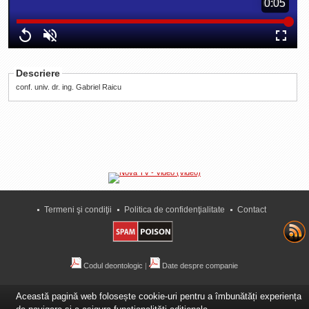
Duration
0:05
0:05
La Ţintă
Loaded
:
Progress
:
Time
Subiecte grele
0%
0%
Replay
Unmute
Fullscre
Dialoguri cu Ghişe
Descriere
Bucuria Credinţei
conf. univ. dr. ing. Gabriel Raicu
Replica Braşovului
Zona Neutră
Contact
Termeni şi condiţii
Politica de confidenţialitate
Contact
Codul deontologic
|
Date despre companie
Această pagină web folosește cookie-uri pentru a îmbunătăți experiența