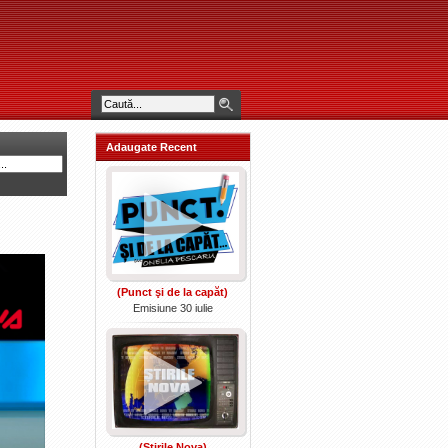
Adaugate Recent
(Punct şi de la capăt)
Emisiune 30 iulie
(Ştirile Nova)