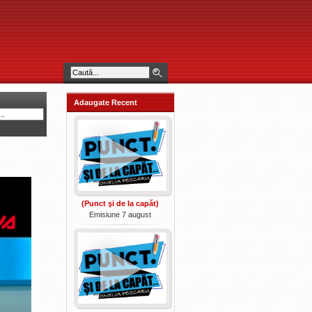
Adaugate Recent
(Punct şi de la capăt)
Emisiune 7 august