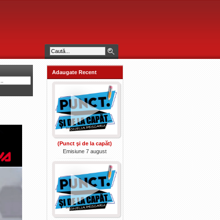
Adaugate Recent
(Punct şi de la capăt)
Emisiune 7 august