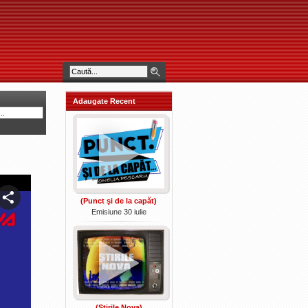
Adaugate Recent
(Punct şi de la capăt)
Emisiune 30 iulie
(Ştirile Nova)