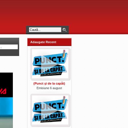
Adaugate Recent
(Punct şi de la capăt)
Emisiune 6 august