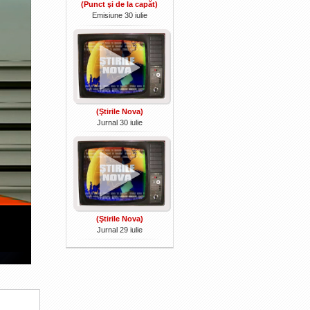
(Punct şi de la capăt)
Emisiune 30 iulie
(Ştirile Nova)
Jurnal 30 iulie
(Ştirile Nova)
Jurnal 29 iulie