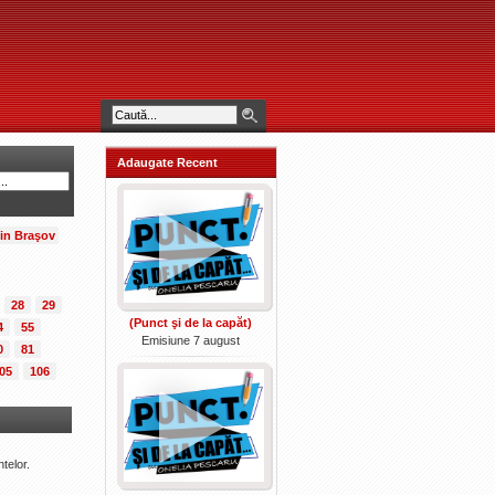
Adaugate Recent
din Braşov
28
29
(Punct şi de la capăt)
4
55
Emisiune 7 august
0
81
05
106
telor.