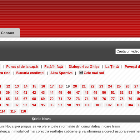
Contact
e
|
Punct şi de la capăt
|
Faţă în faţă
|
Dialoguri cu Ghişe
|
La Ţintă
|
Poveşti 
ru tine
|
Bucuria credinţei
|
Akta Sportiva
|
🆕
Cele mai noi
1
12
13
14
15
16
17
18
19
20
21
22
23
24
25
26
27
8
39
40
41
42
43
44
45
46
47
48
49
50
51
52
53
5
4
65
66
67
68
69
70
71
72
73
74
75
76
77
78
79
8
0
91
92
93
94
95
96
97
98
99
100
101
102
103
104
1
114
115
116
Ştirile Nova
iunii Nova şi-a propus să vă ofere toate informaţiile din comunitatea în care trăim.
portează în modul cel mai corect la realităţile cotidiene şi vă informează corect asupra evenimen