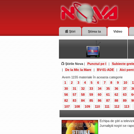
📰 Ştiri
Ştirea ta
Video
📺 Ştirile Nova
|
Punctul pe I
|
Subiecte grel
|
De la Mic la Mare
|
BV-01-ADE
|
Aici pent
Avem 1155 materiale în aceasta categorie
1
2
3
4
5
6
7
8
9
10
1
30
31
32
33
34
35
36
37
3
56
57
58
59
60
61
62
63
6
82
83
84
85
86
87
88
89
9
107
108
109
110
111
112
113
Echipa de ştiri a televiz
Jurnaliştii noştri se ra