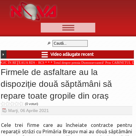
📰 Ştiri
Video
Video adăugate recent
🆕 Cele mai noi
AUA RDS - RCS * * * Totul despre pensia Dumneavoastră! Prin CABINETUL DE CONSULTAN
Ştirile Nova TV
Firmele de asfaltare au la
Poveşti din Braşov
dispoziție două săptămâni să
Punct şi de la capăt
repare toate gropile din oraș
Faţă în faţă
Punctul pe I
(0 voturi)
Marţi, 06 Aprilie 2021
BV-01-ADE
Aici pentru tine
Cele trei firme care au încheiate contracte pentru
reparații străzi cu Primăria Brașov mai au două săptămâni
De la Mic la Mare