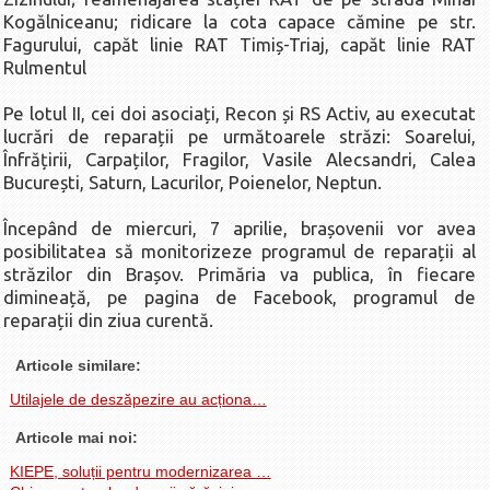
Kogălniceanu; ridicare la cota capace cămine pe str.
Fagurului, capăt linie RAT Timiș-Triaj, capăt linie RAT
Rulmentul
Pe lotul II, cei doi asociați, Recon și RS Activ, au executat
lucrări de reparații pe următoarele străzi: Soarelui,
Înfrățirii, Carpaților, Fragilor, Vasile Alecsandri, Calea
București, Saturn, Lacurilor, Poienelor, Neptun.
Începând de miercuri, 7 aprilie, brașovenii vor avea
posibilitatea să monitorizeze programul de reparații al
străzilor din Brașov. Primăria va publica, în fiecare
dimineață, pe pagina de Facebook, programul de
reparații din ziua curentă.
Articole similare:
Utilajele de deszăpezire au acționa…
Articole mai noi:
KIEPE, soluții pentru modernizarea …