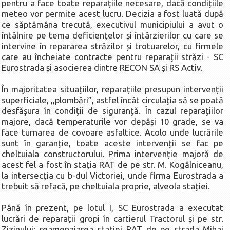
pentru a face toate reparațiile necesare, dacă condițiile
La Ţintă
meteo vor permite acest lucru. Decizia a fost luată după
ce săptămâna trecută, executivul municipiului a avut o
Subiecte grele
întâlnire pe tema deficiențelor și întârzierilor cu care se
Dialoguri cu Ghişe
intervine în repararea străzilor și trotuarelor, cu firmele
care au încheiate contracte pentru reparații străzi - SC
Bucuria Credinţei
Eurostrada și asocierea dintre RECON SA și RS Activ.
Replica Braşovului
În majoritatea situațiilor, reparațiile presupun intervenții
Zona Neutră
superficiale, ,,plombări”, astfel încât circulația să se poată
Contact
desfășura în condiții de siguranță. În cazul reparațiilor
majore, dacă temperaturile vor depăși 10 grade, se va
face turnarea de covoare asfaltice. Acolo unde lucrările
sunt în garanție, toate aceste intervenții se fac pe
cheltuiala constructorului. Prima intervenție majoră de
acest fel a fost în stația RAT de pe str. M. Kogălniceanu,
la intersecția cu b-dul Victoriei, unde firma Eurostrada a
trebuit să refacă, pe cheltuiala proprie, alveola stației.
Până în prezent, pe lotul I, SC Eurostrada a executat
lucrări de reparații gropi în cartierul Tractorul și pe str.
Zizinului; reamenajarea stației RAT de pe strada Mihai