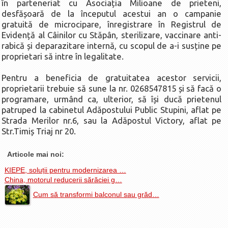
în parteneriat cu Asociația Milioane de prieteni,
La Ţintă
desfășoară de la începutul acestui an o campanie
gratuită de microcipare, înregistrare în Registrul de
Subiecte grele
Evidență al Câinilor cu Stăpân, sterilizare, vaccinare anti-
Dialoguri cu Ghişe
rabică și deparazitare internă, cu scopul de a-i susține pe
proprietari să intre în legalitate.
Bucuria Credinţei
Replica Braşovului
Pentru a beneficia de gratuitatea acestor servicii,
proprietarii trebuie să sune la nr. 0268547815 și să facă o
Zona Neutră
programare, urmând ca, ulterior, să își ducă prietenul
Contact
patruped la cabinetul Adăpostului Public Stupini, aflat pe
Strada Merilor nr.6, sau la Adăpostul Victory, aflat pe
Str.Timiș Triaj nr 20.
Articole mai noi:
KIEPE, soluții pentru modernizarea …
China, motorul reducerii sărăciei g…
Cum să transformi balconul sau grăd…