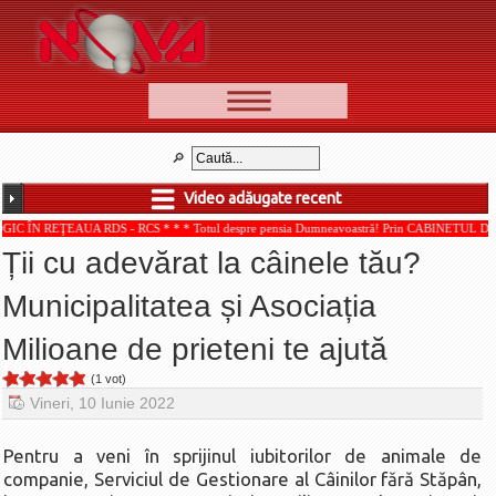
📰 Ştiri
Video
Video adăugate recent
🆕 Cele mai noi
AUA RDS - RCS * * * Totul despre pensia Dumneavoastră! Prin CABINETUL DE CONSULTAN
Ştirile Nova TV
Ții cu adevărat la câinele tău?
Poveşti din Braşov
Municipalitatea și Asociația
Punct şi de la capăt
Milioane de prieteni te ajută
Faţă în faţă
Punctul pe I
(1 vot)
Vineri, 10 Iunie 2022
BV-01-ADE
Aici pentru tine
Pentru a veni în sprijinul iubitorilor de animale de
companie, Serviciul de Gestionare al Câinilor fără Stăpân,
De la Mic la Mare