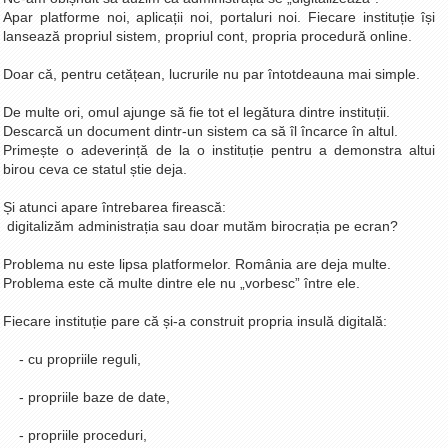
Apar platforme noi, aplicații noi, portaluri noi. Fiecare instituție își
La Ţintă
lansează propriul sistem, propriul cont, propria procedură online.
Subiecte grele
Doar că, pentru cetățean, lucrurile nu par întotdeauna mai simple.
Dialoguri cu Ghişe
De multe ori, omul ajunge să fie tot el legătura dintre instituții.
Bucuria Credinţei
Descarcă un document dintr-un sistem ca să îl încarce în altul.
Replica Braşovului
Primește o adeverință de la o instituție pentru a demonstra altui
birou ceva ce statul știe deja.
Zona Neutră
Și atunci apare întrebarea firească:
Contact
digitalizăm administrația sau doar mutăm birocrația pe ecran?
Problema nu este lipsa platformelor. România are deja multe.
Problema este că multe dintre ele nu „vorbesc” între ele.
Fiecare instituție pare că și-a construit propria insulă digitală:
- cu propriile reguli,
- propriile baze de date,
- propriile proceduri,