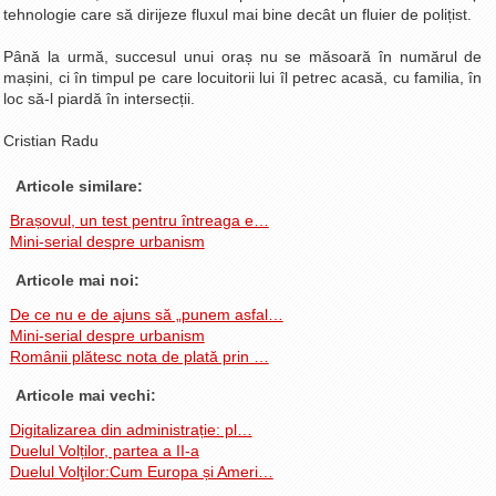
tehnologie care să dirijeze fluxul mai bine decât un fluier de polițist.
Până la urmă, succesul unui oraș nu se măsoară în numărul de
mașini, ci în timpul pe care locuitorii lui îl petrec acasă, cu familia, în
loc să-l piardă în intersecții.
Cristian Radu
Articole similare:
Brașovul, un test pentru întreaga e…
Mini-serial despre urbanism
Articole mai noi:
De ce nu e de ajuns să „punem asfal…
Mini-serial despre urbanism
Românii plătesc nota de plată prin …
Articole mai vechi:
Digitalizarea din administrație: pl…
Duelul Volților, partea a II-a
Duelul Volţilor:Cum Europa și Ameri…