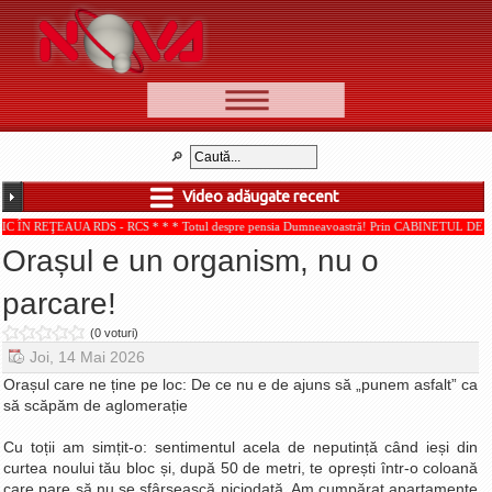
📰 Ştiri
Video
Video adăugate recent
🆕 Cele mai noi
A RDS - RCS * * * Totul despre pensia Dumneavoastră! Prin CABINETUL DE CONSULTANŢĂ 
Ştirile Nova TV
Orașul e un organism, nu o
Poveşti din Braşov
parcare!
Punct şi de la capăt
(0 voturi)
Faţă în faţă
Joi, 14 Mai 2026
Punctul pe I
Orașul care ne ține pe loc: De ce nu e de ajuns să „punem asfalt” ca
să scăpăm de aglomerație
BV-01-ADE
Aici pentru tine
Cu toții am simțit-o: sentimentul acela de neputință când ieși din
curtea noului tău bloc și, după 50 de metri, te oprești într-o coloană
De la Mic la Mare
care pare să nu se sfârșească niciodată. Am cumpărat apartamente