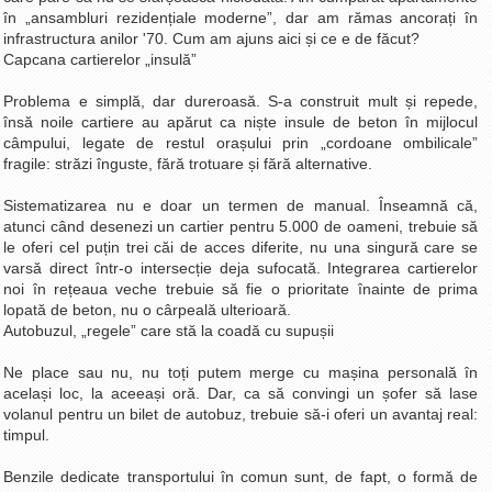
în „ansambluri rezidențiale moderne”, dar am rămas ancorați în
La Ţintă
infrastructura anilor '70. Cum am ajuns aici și ce e de făcut?
Subiecte grele
Capcana cartierelor „insulă”
Dialoguri cu Ghişe
Problema e simplă, dar dureroasă. S-a construit mult și repede,
însă noile cartiere au apărut ca niște insule de beton în mijlocul
Bucuria Credinţei
câmpului, legate de restul orașului prin „cordoane ombilicale”
Replica Braşovului
fragile: străzi înguste, fără trotuare și fără alternative.
Zona Neutră
Sistematizarea nu e doar un termen de manual. Înseamnă că,
atunci când desenezi un cartier pentru 5.000 de oameni, trebuie să
Contact
le oferi cel puțin trei căi de acces diferite, nu una singură care se
varsă direct într-o intersecție deja sufocată. Integrarea cartierelor
noi în rețeaua veche trebuie să fie o prioritate înainte de prima
lopată de beton, nu o cârpeală ulterioară.
Autobuzul, „regele” care stă la coadă cu supușii
Ne place sau nu, nu toți putem merge cu mașina personală în
același loc, la aceeași oră. Dar, ca să convingi un șofer să lase
volanul pentru un bilet de autobuz, trebuie să-i oferi un avantaj real:
timpul.
Benzile dedicate transportului în comun sunt, de fapt, o formă de