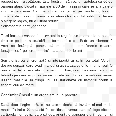
respect pentru cetățean. Este frustrant să vezi un autobuz cu 60 de
oameni stând blocat în spatele a 60 de mașini în care se află câte o
singură persoană. Când autobuzul va „zura” pe banda lui, lăsând
coloana de mașini în urmă, abia atunci transportul public va deveni
o alegere logică, nu o ultimă soluție.
Semafoarele care „gândesc”
Te-ai întrebat vreodată de ce stai la roșu într-o intersecție pustie, în
timp ce pe banda cealaltă se formează o coadă de un kilometru?
Asta se întâmplă pentru că multe din semafoarele noastre
funcționează pe „cronometru”, ca acum 30 de ani.
Semaforizarea sincronizată și inteligentă ar schimba totul. Vorbim
despre senzori care „văd” traficul și ajustează culorile în timp real. O
„undă verde” adevărată nu e un mit urban, ci o chestiune de soft și
tehnologie care ar putea să ne curețe aerul și să ne salveze nervii,
lăsând mașinile să curgă, nu să staționeze cu motorul pornit la
fiecare 200 de metri.
Concluzie: Orașul e un organism, nu o parcare
Dacă doar lărgim străzile, nu facem decât să invităm și mai multe
mașini în trafic. Soluția stă în echilibru: drumuri care să lege eficient
cartierele noi, benzi care să dea prioritate transportului în comun și