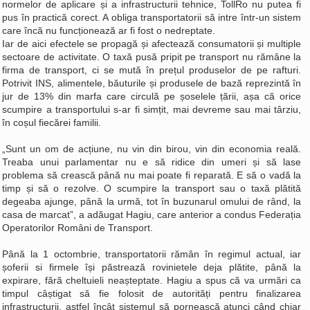
normelor de aplicare și a infrastructurii tehnice, TollRo nu putea fi
pus în practică corect. A obliga transportatorii să intre într-un sistem
care încă nu funcționează ar fi fost o nedreptate.
Iar de aici efectele se propagă și afectează consumatorii și multiple
sectoare de activitate. O taxă pusă pripit pe transport nu rămâne la
firma de transport, ci se mută în prețul produselor de pe rafturi.
Potrivit INS, alimentele, băuturile și produsele de bază reprezintă în
jur de 13% din marfa care circulă pe șoselele țării, așa că orice
scumpire a transportului s-ar fi simțit, mai devreme sau mai târziu,
în coșul fiecărei familii.
„Sunt un om de acțiune, nu vin din birou, vin din economia reală.
Treaba unui parlamentar nu e să ridice din umeri și să lase
problema să crească până nu mai poate fi reparată. E să o vadă la
timp și să o rezolve. O scumpire la transport sau o taxă plătită
degeaba ajunge, până la urmă, tot în buzunarul omului de rând, la
casa de marcat”, a adăugat Hagiu, care anterior a condus Federația
Operatorilor Români de Transport.
Până la 1 octombrie, transportatorii rămân în regimul actual, iar
șoferii si firmele își păstrează rovinietele deja plătite, până la
expirare, fără cheltuieli neașteptate. Hagiu a spus că va urmări ca
timpul câștigat să fie folosit de autorități pentru finalizarea
infrastructurii, astfel încât sistemul să pornească atunci când chiar