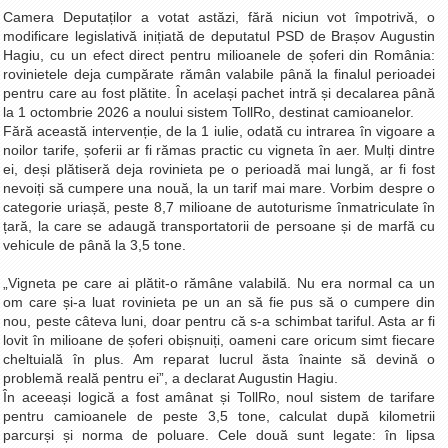
Camera Deputaților a votat astăzi, fără niciun vot împotrivă, o
La Ţintă
modificare legislativă inițiată de deputatul PSD de Brașov Augustin
Subiecte grele
Hagiu, cu un efect direct pentru milioanele de șoferi din România:
rovinietele deja cumpărate rămân valabile până la finalul perioadei
Dialoguri cu Ghişe
pentru care au fost plătite. În același pachet intră și decalarea până
la 1 octombrie 2026 a noului sistem TollRo, destinat camioanelor.
Bucuria Credinţei
Fără această intervenție, de la 1 iulie, odată cu intrarea în vigoare a
Replica Braşovului
noilor tarife, șoferii ar fi rămas practic cu vigneta în aer. Mulți dintre
ei, deși plătiseră deja rovinieta pe o perioadă mai lungă, ar fi fost
Zona Neutră
nevoiți să cumpere una nouă, la un tarif mai mare. Vorbim despre o
categorie uriașă, peste 8,7 milioane de autoturisme înmatriculate în
Contact
țară, la care se adaugă transportatorii de persoane și de marfă cu
vehicule de până la 3,5 tone.
„Vigneta pe care ai plătit-o rămâne valabilă. Nu era normal ca un
om care și-a luat rovinieta pe un an să fie pus să o cumpere din
nou, peste câteva luni, doar pentru că s-a schimbat tariful. Asta ar fi
lovit în milioane de șoferi obișnuiți, oameni care oricum simt fiecare
cheltuială în plus. Am reparat lucrul ăsta înainte să devină o
problemă reală pentru ei”, a declarat Augustin Hagiu.
În aceeași logică a fost amânat și TollRo, noul sistem de tarifare
pentru camioanele de peste 3,5 tone, calculat după kilometrii
parcurși și norma de poluare. Cele două sunt legate: în lipsa