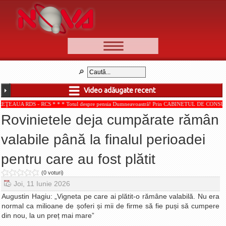
📰 Ştiri
Video
Video adăugate recent
🆕 Cele mai noi
 RCS * * * Totul despre pensia Dumneavoastră! Prin CABINETUL DE CONSULTANŢĂ PENSII
Ştirile Nova TV
Rovinietele deja cumpărate rămân
Poveşti din Braşov
valabile până la finalul perioadei
Punct şi de la capăt
pentru care au fost plătit
Faţă în faţă
Punctul pe I
(0 voturi)
Joi, 11 Iunie 2026
BV-01-ADE
Augustin Hagiu: „Vigneta pe care ai plătit-o rămâne valabilă. Nu era
Aici pentru tine
normal ca milioane de șoferi și mii de firme să fie puși să cumpere
din nou, la un preț mai mare”
De la Mic la Mare