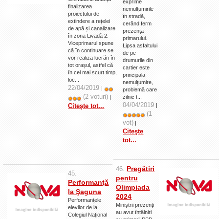
exprime
finalizarea
nemulţumirile
proiectului de
în stradă,
extindere a rețelei
cerând ferm
de apă și canalizare
prezenţa
în zona Livadă 2.
primarului.
Viceprimarul spune
Lipsa asfaltului
că în continuare se
de pe
vor realiza lucrări în
drumurile din
tot orașul, astfel că
cartier este
în cel mai scurt timp,
principala
loc...
nemulţumire,
22/04/2019
|
problemă care
(2 voturi)
zilnic t...
|
04/04/2019
|
Citeşte tot...
(1
vot)
|
Citeşte
tot...
Pregătiri
46.
45.
pentru
Performanţă
Olimpiada
la Şaguna
2024
Performanţele
Miniștrii prezenți
elevilor de la
au avut întâlniri
Colegiul Naţional