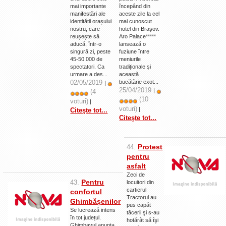
mai importante
începând din
manifestări ale
aceste zile la cel
identitătii orașului
mai cunoscut
nostru, care
hotel din Brașov.
reușește să
Aro Palace*****
aducă, într-o
lansează o
singură zi, peste
fuziune între
45-50.000 de
meniurile
spectatori. Ca
tradiționale și
urmare a des...
această
02/05/2019
bucătărie exot...
|
25/04/2019
|
(4
(10
voturi)
|
voturi)
|
Citeşte tot...
Citeşte tot...
Protest
44.
pentru
asfalt
Zeci de
Pentru
43.
locuitori din
cartierul
confortul
Tractorul au
Ghimbăşenilor
pus capăt
Se lucrează intens
tăcerii şi s-au
în tot județul.
hotărât să îşi
Ghimbavul anunța