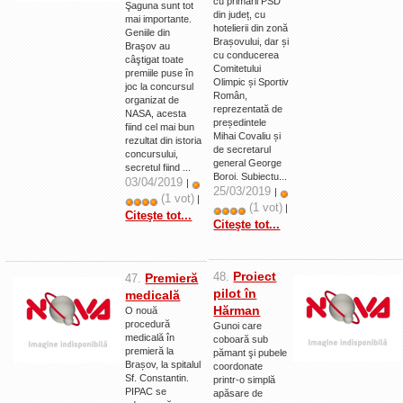
cu primarii PSD
Şaguna sunt tot
din județ, cu
mai importante.
hotelierii din zonă
Geniile din
Brașovului, dar și
Braşov au
cu conducerea
câştigat toate
Comitetului
premiile puse în
Olimpic și Sportiv
joc la concursul
Român,
organizat de
reprezentată de
NASA, acesta
președintele
fiind cel mai bun
Mihai Covaliu și
rezultat din istoria
de secretarul
concursului,
general George
secretul fiind ...
Boroi. Subiectu...
03/04/2019
|
25/03/2019
|
(1 vot)
|
(1 vot)
|
Citeşte tot...
Citeşte tot...
Proiect
48.
Premieră
47.
pilot în
medicală
Hărman
O nouă
procedură
Gunoi care
medicală în
coboară sub
premieră la
pămant şi pubele
Brașov, la spitalul
coordonate
Sf. Constantin.
printr-o simplă
PIPAC se
apăsare de