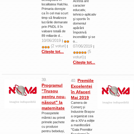
Acesta are
localitatea Halchiu.
caracter
La Ţintă
Primaria doreşte
educativ,
ca în cel mai scurt
tehnico-aplicativ
Subiecte grele
timp să finalizeze
şi sportiv în
lucrările demarate
domeniul
Dialoguri cu Ghişe
prin PNDL II în
apărării
valoare totală de
împotrivă
Bucuria Credinţei
89 miliarde d...
incendiilor şi se
10/06/2019
|
o...
Replica Braşovului
(2 voturi)
07/06/2019
|
|
(5
Citeşte tot...
Zona Neutră
voturi)
|
Contact
Citeşte tot...
39.
Premiile
40.
Programul
Excelenței
"Trusou
în Afaceri
pentru nou-
Mai 2019
născut" la
Camera de
Comerţ și
maternitate
Industrie Brașov
Proaspetele
a organizat cea
mămici au primit
de-a XIV-a ediție
primele pachete
a manifestării
cu produse
"Gala Premiilor
pentru bebeluși,
Excelenței în