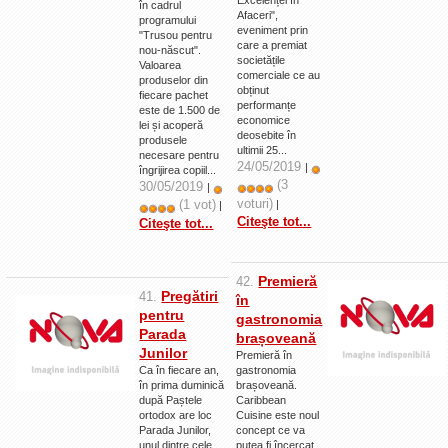
în cadrul
Afaceri",
programului
eveniment prin
"Trusou pentru
care a premiat
nou-născut".
societățile
Valoarea
comerciale ce au
produselor din
obținut
fiecare pachet
performanțe
este de 1.500 de
economice
lei și acoperă
deosebite în
produsele
ultimii 25...
necesare pentru
24/05/2019
|
îngrijirea copiil...
(3
30/05/2019
|
voturi)
(1 vot)
|
|
Citeşte tot...
Citeşte tot...
Premieră
42.
Pregătiri
41.
în
pentru
gastronomia
Parada
brașoveană
Junilor
Premieră în
Ca în fiecare an,
gastronomia
în prima duminică
brașoveană.
după Paștele
Caribbean
ortodox are loc
Cuisine este noul
Parada Junilor,
concept ce va
unul dintre cele
putea fi încercat