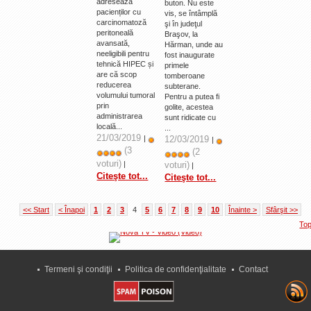
adresează
buton. Nu este
pacienților cu
vis, se întâmplă
carcinomatoză
şi în judeţul
peritoneală
Braşov, la
avansată,
Hărman, unde au
neeligibili pentru
fost inaugurate
tehnică HIPEC și
primele
are că scop
tomberoane
reducerea
subterane.
volumului tumoral
Pentru a putea fi
prin
golite, acestea
administrarea
sunt ridicate cu
locală...
...
21/03/2019
|
12/03/2019
|
(3
(2
voturi)
|
voturi)
|
Citeşte tot...
Citeşte tot...
<< Start
< Înapoi
1
2
3
4
5
6
7
8
9
10
Înainte >
Sfârşit >>
To
Termeni şi condiţii
Politica de confidenţialitate
Contact