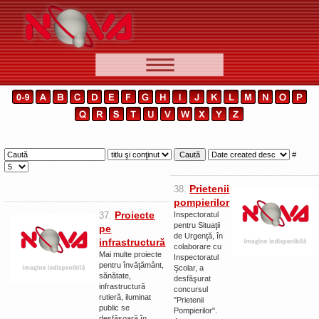
📰 Ştiri
Video
🆕 Cele mai noi
Ştirile Nova TV
#
Poveşti din Braşov
Prietenii
38.
Punct şi de la capăt
pompierilor
Proiecte
37.
Inspectoratul
Faţă în faţă
pentru Situaţii
pe
de Urgenţă, în
infrastructură
Punctul pe I
colaborare cu
Mai multe proiecte
Inspectoratul
pentru învăţământ,
BV-01-ADE
Şcolar, a
sănătate,
desfăşurat
infrastructură
Aici pentru tine
concursul
rutieră, iluminat
"Prietenii
public se
De la Mic la Mare
Pompierilor".
desfăşoară în