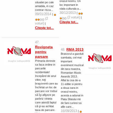
orasul nostru. Un
situatiei pe cale
loc important in
amiabila, in caz
viata culturala a...
contrar risca...
30/12/2013
|
09/01/2014
|
(2 voturi)
|
(2
Citeşte tot...
voturi)
|
Citeşte tot...
47.
Rovigneta
RMA 2013
48.
pentru
Brasovul a gazduit
parcare
sambata, cel mai
Primaria doreste
important
sa faca ordine in
eveniment muzical
parcarile
din tara noastra,
rezidentiale!
Romanian Music
Incepând de anul
Awards 2013.
viitor, toţi
Aflat la cea de-a
braşovenii care au
11 editie si pentru
închiriat un loc de
a doua oara in
parcare vor trebui
orasul nostru,
să îşi afişeze pe
acesta a adunat in
parbriz vinieta
Piata Sfatului mii
care atestă faptul
de fani curiosi sa
că şi-au achitat
afle care...
taxa de parcare.
16/09/2013
|