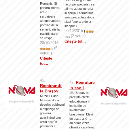
Romania. Si
facut pe specialisti sa
poporul nostru
afirme acest lucru iar
are o
in sprijinul afirmatiilor
sarbatoare
sunt prezentate doua
asemanatoare,
placi funerare de la
pornind de la
inceputul...
semnificatie la
09/10/2015
|
traditiile care
(2 voturi)
|
se respe...
Citeşte tot...
28/10/2015
|
(5
voturi)
|
Citeşte
tot...
41.
Recrutare
42.
Rembrandt
in scoli
la Braşov
ISU Brasov isi
Muzeul Casa
prezinta oferta
Mureşenilor a
educationala in
deschis publicului
institutiile de
o expoziţie de
invatamant
gravură
brasovene. Elevii
aparţinând unui
de clasa a XII-a
artist aflat în
au primit vizita
patrimoniul
ofiterilor care le-au