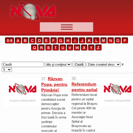
📰 Ştiri
Video
🆕 Cele mai noi
Ştirile Nova TV
#
Poveşti din Braşov
Răzvan
38.
37.
Punct şi de la capăt
Referendum
Popa, pentru
pentru spital
Primărie!
Faţă în faţă
Referendum local
Răzvan Popa este
pentru un spital
candidatul social
Punctul pe I
regional la Braşov.
democraţilor
Cei peste 400 de
pentru funcţia de
BV-01-ADE
membri ai
primar. Decizia a
Asociaţiei Noul
fost luată în urma
Aici pentru tine
Spital al
şedinţei
Brașovului au
comitetului
De la Mic la Mare
hotarât în cadrul
executiv al