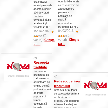
Adunării Generale
organizaţiei
La Ţintă
că este nevoie de
municipale unde
acest demers
acesta a primit
Subiecte grele
pentru ca
100 de voturi.
populaţia să
Hotărârea
decidă
Dialoguri cu Ghişe
urmează să fie
necesitatea
analizată şi
investiţiei. La ni...
validată în BP...
Bucuria Credinţei
04/03/2016
15/04/2016
|
|
Replica Braşovului
(5
(2
voturi)
Citeşte
voturi)
Citeşte
|
|
Zona Neutră
tot...
tot...
Contact
39.
Respecta
traditiile
Romanii se
pregatesc de
40.
Halloween, o
Redescoperirea
sărbătoare de
trecutului
origine celtică,
preluată astăzi
Brasovul ar putea fi
de multe
cu cateva decenii mai
popoare din
vechi decat se
lumea
credea. Descoperirile
occidentală,
arheologice din jurul
inclusiv
Bisericii Negre i-au