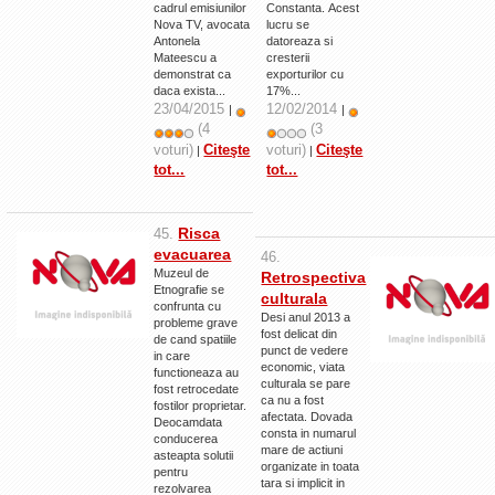
cadrul emisiunilor
Constanta. Acest
Nova TV, avocata
lucru se
Antonela
datoreaza si
Mateescu a
cresterii
demonstrat ca
exporturilor cu
daca exista...
17%...
23/04/2015
12/02/2014
|
|
(4
(3
voturi)
Citeşte
voturi)
Citeşte
|
|
tot...
tot...
Risca
45.
evacuarea
46.
Muzeul de
Retrospectiva
Etnografie se
culturala
confrunta cu
Desi anul 2013 a
probleme grave
fost delicat din
de cand spatiile
punct de vedere
in care
economic, viata
functioneaza au
culturala se pare
fost retrocedate
ca nu a fost
fostilor proprietar.
afectata. Dovada
Deocamdata
consta in numarul
conducerea
mare de actiuni
asteapta solutii
organizate in toata
pentru
tara si implicit in
rezolvarea