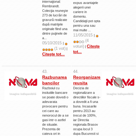
internaţional:
expus avantajele
Rembrandt.
alegerii unei
Colecţia reuneşte
cariere in
273 de lucrări de
domeniu.
gravură realizate
Candidaţii pot opta
după matriţele
pentru una sau
originale fiind una
mai multe ...
dintre puţinele de
11/05/2015
|
a...
(4
05/10/2015
|
voturi)
Citeşte
|
(1 vot)
|
tot...
Citeşte tot...
43.
44.
Razbunarea
Reorganizare
bancilor
reusita
Razboiul cu
Decizia de
insitutiile bancare
regionalizare a
se poate dovedi o
directiilor fiscale s-
adevarata
a dovedit a fi una
provocare pentru
buna. Incasarile
cei care au
pentru 2013 au
nenorocul de a se
trecut de 100%,
gasi intr-o astfel
iar Directia
de situatie.
regionala Brasov
Prezenta de
ocupa locul 3
cateva ori in
dupa Bucuresti si