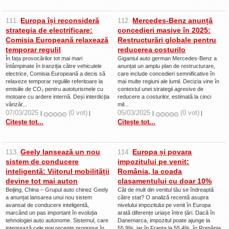
La Ţintă
Europa își reconsideră
Mercedes-Benz anunță
111.
112.
Subiecte grele
strategia de electrificare:
concedieri masive în 2025:
Comisia Europeană relaxează
Restructurări globale pentru
Dialoguri cu Ghişe
temporar regulil
reducerea costurilo
Bucuria Credinţei
În fața provocărilor tot mai mari
Gigantul auto german Mercedes-Benz a
întâmpinate în tranziția către vehiculele
anunțat un amplu plan de restructurare,
Replica Braşovului
electrice, Comisia Europeană a decis să
care include concedieri semnificative în
relaxeze temporar regulile referitoare la
mai multe regiuni ale lumii. Decizia vine în
emisiile de CO₂ pentru autoturismele cu
contextul unei strategii agresive de
Zona Neutră
motoare cu ardere internă. Deși interdicția
reducere a costurilor, estimată la cinci
vânzăr...
mil...
Contact
07/03/2025
(0 vot)
05/03/2025
(0 vot)
|
|
|
|
Citeşte tot...
Citeşte tot...
Geely lansează un nou
Europa și povara
113.
114.
sistem de conducere
impozitului pe venit:
inteligentă: Viitorul mobilității
România, la coada
devine tot mai auton
clasamentului cu doar 10%
Beijing, China – Grupul auto chinez Geely
Cât de mult din venitul tău se îndreaptă
a anunțat lansarea unui nou sistem
către stat? O analiză recentă asupra
avansat de conducere inteligentă,
nivelului impozitului pe venit în Europa
marcând un pas important în evoluția
arată diferențe uriașe între țări. Dacă în
tehnologiei auto autonome. Sistemul, care
Danemarca, impozitul poate ajunge la
integrează cele mai recente progrese în
55,9%, iar în Franța la 55,4%, în România