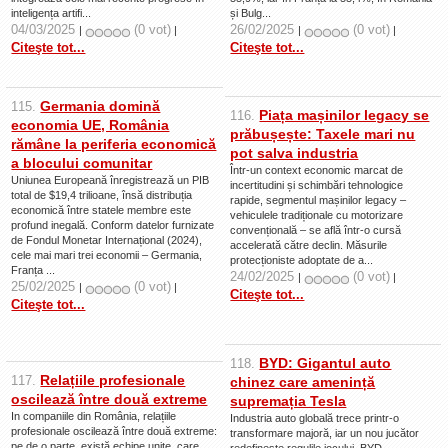
inteligența artifi...
și Bulg...
04/03/2025
(0 vot)
26/02/2025
(0 vot)
|
|
|
|
Citeşte tot...
Citeşte tot...
Germania domină
115.
Piața mașinilor legacy se
116.
economia UE, România
prăbușește: Taxele mari nu
rămâne la periferia economică
pot salva industria
a blocului comunitar
Într-un context economic marcat de
Uniunea Europeană înregistrează un PIB
incertitudini și schimbări tehnologice
total de $19,4 trilioane, însă distribuția
rapide, segmentul mașinilor legacy –
economică între statele membre este
vehiculele tradiționale cu motorizare
profund inegală. Conform datelor furnizate
convențională – se află într-o cursă
de Fondul Monetar Internațional (2024),
accelerată către declin. Măsurile
cele mai mari trei economii – Germania,
protecționiste adoptate de a...
Franța ...
24/02/2025
(0 vot)
|
|
25/02/2025
(0 vot)
|
|
Citeşte tot...
Citeşte tot...
BYD: Gigantul auto
118.
Relațiile profesionale
117.
chinez care amenință
oscilează între două extreme
supremația Tesla
In companiile din România, relațiile
Industria auto globală trece printr-o
profesionale oscilează între două extreme:
transformare majoră, iar un nou jucător
pe de o parte, există echipe unite, care
redefinește regulile jocului. BYD,