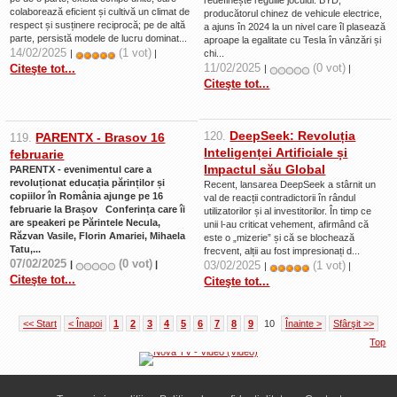
colaborează eficient și cultivă un climat de
producătorul chinez de vehicule electrice,
respect și susținere reciprocă; pe de altă
a ajuns în 2024 la un nivel care îl plasează
parte, persistă modele de lucru dominat...
aproape la egalitate cu Tesla în vânzări și
14/02/2025
(1 vot)
|
|
chi...
11/02/2025
(0 vot)
Citeşte tot...
|
|
Citeşte tot...
DeepSeek: Revoluția
120.
PARENTX - Brasov 16
119.
Inteligenței Artificiale și
februarie
Impactul său Global
PARENTX - evenimentul care a
revoluționat educația părinților și
Recent, lansarea DeepSeek a stârnit un
copiilor în România ajunge pe 16
val de reacții contradictorii în rândul
februarie la Brașov
Conferința care îi
utilizatorilor și al investitorilor. În timp ce
are speakeri pe Părintele Necula,
unii l-au criticat vehement, afirmând că
Răzvan Vasile, Florin Amariei, Mihaela
este o „mizerie” și că se blochează
Tatu,...
frecvent, alții au fost impresionați d...
07/02/2025
(0 vot)
|
|
03/02/2025
(1 vot)
|
|
Citeşte tot...
Citeşte tot...
<< Start
< Înapoi
1
2
3
4
5
6
7
8
9
10
Înainte >
Sfârşit >>
Top