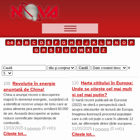
📰 Ştiri
Video
🆕 Cele mai noi
Ştirile Nova TV
#
Poveşti din Braşov
Harta cititului în Europa:
110.
Revoluție în energie
109.
Punct şi de la capăt
Unde se citește cel mai mult
anunțată de China!
și cel mai puțin?
China a anunțat recent o descoperire
Faţă în faţă
majoră în domeniul energetic, susținând că
O hartă recent publicată de Eurostat
a identificat rezerve uriașe de toriu care ar
(2022) ne oferă o perspectivă clară
Punctul pe I
putea alimenta țara pentru următorii 60.000
asupra obiceiurilor de lectură din Europa.
de ani. Această descoperire ar putea
Imaginea ilustrează procentul populației
BV-01-ADE
reduce semnificativ dependența de
care a citit cel puțin o carte în ultimele 12
combustib...
luni, iar diferențele dintre țările europene ...
Aici pentru tine
13/03/2025
(0 vot)
|
|
11/03/2025
(0 vot)
|
|
Citeşte tot...
Citeşte tot...
De la Mic la Mare