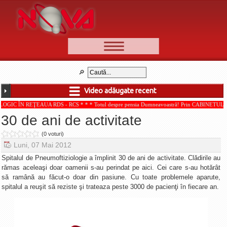
📰 Ştiri
Video
Video adăugate recent
🆕 Cele mai noi
ŢEAUA RDS - RCS * * * Totul despre pensia Dumneavoastră! Prin CABINETUL DE CONSULT
Ştirile Nova TV
30 de ani de activitate
Poveşti din Braşov
(0 voturi)
Punct şi de la capăt
Luni, 07 Mai 2012
Faţă în faţă
Spitalul de Pneumoftiziologie a împlinit 30 de ani de activitate. Clădirile au
rămas aceleaşi doar oamenii s-au perindat pe aici. Cei care s-au hotărât
Punctul pe I
să ramână au făcut-o doar din pasiune. Cu toate problemele aparute,
spitalul a reuşit să reziste şi trateaza peste 3000 de pacienţi în fiecare an.
BV-01-ADE
Aici pentru tine
De la Mic la Mare