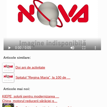
La Ţintă
Subiecte grele
Dialoguri cu Ghişe
Bucuria Credinţei
Replica Braşovului
Zona Neutră
Contact
Articole similare:
Doi ani de activitate
Spitalul "Regina Maria", la 100 de …
Articole mai noi:
KIEPE, soluții pentru modernizarea …
China, motorul reducerii sărăciei g…