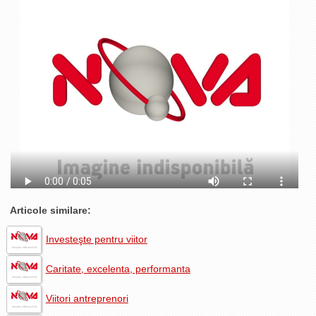
La Ţintă
Subiecte grele
Dialoguri cu Ghişe
Bucuria Credinţei
Replica Braşovului
Zona Neutră
Contact
Articole similare:
Investeşte pentru viitor
Caritate, excelenta, performanta
Viitori antreprenori