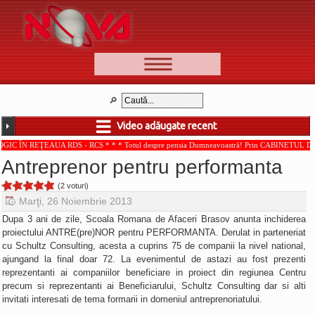
📰 Ştiri
Video
Video adăugate recent
🆕 Cele mai noi
AUA RDS - RCS * * * Totul despre pensia Dumneavoastră! Prin CABINETUL DE CONSULTAN
Ştirile Nova TV
Antreprenor pentru performanta
Poveşti din Braşov
(2 voturi)
Punct şi de la capăt
Marţi, 26 Noiembrie 2013
Faţă în faţă
Dupa 3 ani de zile, Scoala Romana de Afaceri Brasov anunta inchiderea
proiectului ANTRE(pre)NOR pentru PERFORMANTA. Derulat in parteneriat
Punctul pe I
cu Schultz Consulting, acesta a cuprins 75 de companii la nivel national,
ajungand la final doar 72. La evenimentul de astazi au fost prezenti
BV-01-ADE
reprezentanti ai companiilor beneficiare in proiect din regiunea Centru
Aici pentru tine
precum si reprezentanti ai Beneficiarului, Schultz Consulting dar si alti
invitati interesati de tema formarii in domeniul antreprenoriatului.
De la Mic la Mare