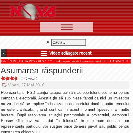
📰 Ştiri
Video
Video adăugate recent
🆕 Cele mai noi
EAUA RDS - RCS * * * Totul despre pensia Dumneavoastră! Prin CABINETUL DE CONSULTAN
Ştirile Nova TV
Asumarea răspunderii
Poveşti din Braşov
(3 voturi)
Punct şi de la capăt
Vineri, 27 Mai 2016
Faţă în faţă
Reprezentantii PSD atenţia asupra utilizării aeroportului drept temă pentru
campania electorală. Aceştia ţin să sublinieze faptul că nici un investitor
Punctul pe I
nu va dori să se implice în finalizarea aeroportului dacă situaţia terenului
nu este clarificată, ţinând cont că în acest moment lipsesc mai multe
BV-01-ADE
hectare. După rezolvarea situaţiei patrimoniale a proiectului, aeroportul
Aici pentru tine
Braşov Ghimbav va fi dat în folosinţă în maximum doi ani, iar
reprezentanţii partidului vor susţine orice demers privat sau public pentru
De la Mic la Mare
construirea obiectivului.