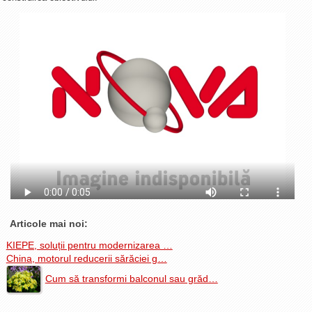
La Ţintă
Subiecte grele
Dialoguri cu Ghişe
Bucuria Credinţei
Replica Braşovului
Zona Neutră
Contact
Articole mai noi:
KIEPE, soluții pentru modernizarea …
China, motorul reducerii sărăciei g…
Cum să transformi balconul sau grăd…