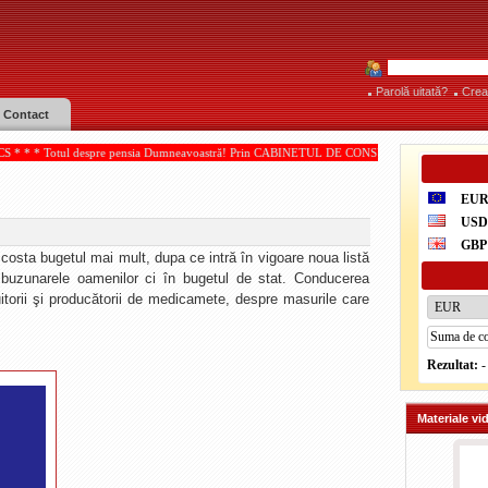
Parolă uitată?
Crea
Contact
pre pensia Dumneavoastră! Prin CABINETUL DE CONSULTANŢĂ PENSII, acordate de IOAN PA
EU
US
GBP
osta bugetul mai mult, dupa ce intră în vigoare noua listă
 buzunarele oamenilor ci în bugetul de stat. Conducerea
buitorii şi producătorii de medicamete, despre masurile care
Rezultat:
-
Materiale vi