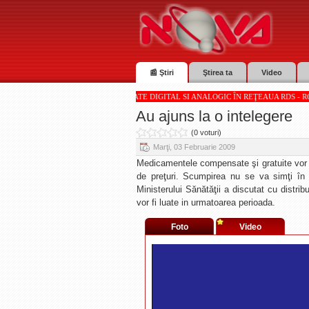
📰 Ştiri
Ştirea ta
Video
NOVA TV SUNT RECEPŢIONATE DIGITAL SI ANALOGIC ÎN REŢEAUA RDS - RCS * * * Totul des
Au ajuns la o intelegere
(0 voturi)
Marţi, 03 Februarie 2009
Medicamentele compensate şi gratuite vor c
de preţuri. Scumpirea nu se va simţi în
Ministerului Sănătăţii a discutat cu distri
vor fi luate in urmatoarea perioada.
Foto
Video