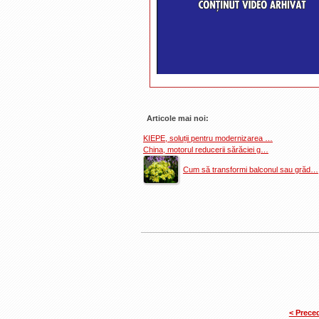
Articole mai noi:
KIEPE, soluții pentru modernizarea …
China, motorul reducerii sărăciei g…
Cum să transformi balconul sau grăd…
< Prece