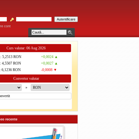
re cont
MPARĂU! * * * Consultaţiile se acordă individual pe bază de programare telefonică 
Curs valutar: 06 Aug 2026
R
: 5,2513 RON
+0,0024 ▲
D
: 4,5507 RON
+0,0027 ▲
: 6,1236 RON
-0,0008 ▼
Convertor valutar
»
deo recente