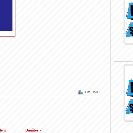
Hits: 1503
dent
Următor >