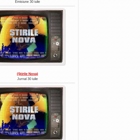
Emisiune 30 iulie
(Ştirile Nova)
Jurnal 30 iulie