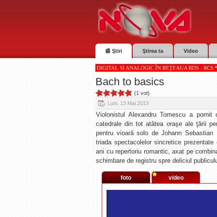
📰 Ştiri
Ştirea ta
Video
A TV SUNT RECEPŢIONATE DIGITAL SI ANALOGIC ÎN REŢEAUA RDS - RCS * * * Totul despre
Bach to basics
(1 vot)
Luni, 13 Mai 2013
Violonistul Alexandru Tomescu a pornit c
catedrale din tot atâtea oraşe ale ţării pe
pentru vioară solo de Johann Sebastian B
triada spectacolelor sincretice prezenta
ani cu repertoriu romantic, axat pe combina
schimbare de registru spre deliciul publiculu
foto
video