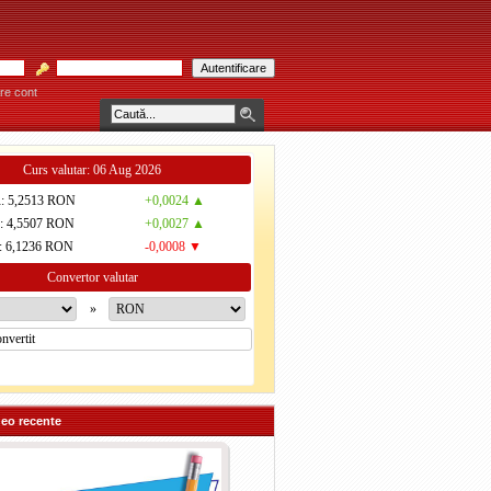
re cont
ARĂU! * * * Consultaţiile se acordă individual pe bază de programare telefonică la 
Curs valutar: 06 Aug 2026
R
: 5,2513 RON
+0,0024 ▲
D
: 4,5507 RON
+0,0027 ▲
: 6,1236 RON
-0,0008 ▼
Convertor valutar
»
deo recente