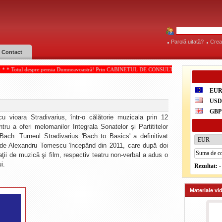
Parolă uitată?
Crea
Contact
 pensia Dumneavoastră! Prin CABINETUL DE CONSULTANŢĂ PENSII, acordate de IOAN PAMP
EU
US
GBP
u vioara Stradivarius, într-o călătorie muzicala prin 12
ntru a oferi melomanilor Integrala Sonatelor şi Partititelor
ach. Turneul Stradivarius 'Bach to Basics' a definitivat
te de Alexandru Tomescu începând din 2011, care după doi
ţii de muzică şi film, respectiv teatru non-verbal a adus o
i.
Rezultat:
-
Materiale vi