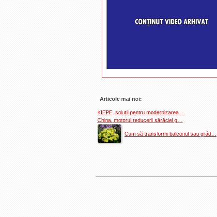
Articole mai noi:
KIEPE, soluții pentru modernizarea …
China, motorul reducerii sărăciei g…
Cum să transformi balconul sau grăd…