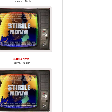
Emisiune 30 iulie
(Ştirile Nova)
Jurnal 30 iulie