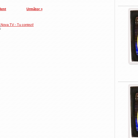
dent
Următor >