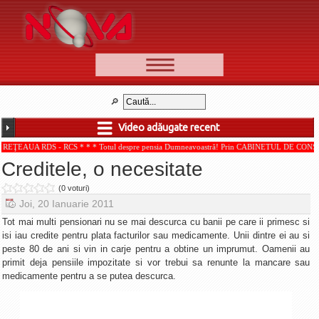
📰 Ştiri
Video
Video adăugate recent
🆕 Cele mai noi
 - RCS * * * Totul despre pensia Dumneavoastră! Prin CABINETUL DE CONSULTANŢĂ PENS
Ştirile Nova TV
Creditele, o necesitate
Poveşti din Braşov
(0 voturi)
Punct şi de la capăt
Joi, 20 Ianuarie 2011
Faţă în faţă
Tot mai multi pensionari nu se mai descurca cu banii pe care ii primesc si
isi iau credite pentru plata facturilor sau medicamente. Unii dintre ei au si
Punctul pe I
peste 80 de ani si vin in carje pentru a obtine un imprumut. Oamenii au
primit deja pensiile impozitate si vor trebui sa renunte la mancare sau
BV-01-ADE
medicamente pentru a se putea descurca.
Aici pentru tine
De la Mic la Mare