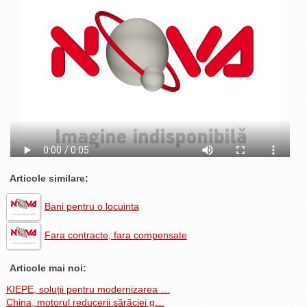
La Ţintă
Subiecte grele
Dialoguri cu Ghişe
Bucuria Credinţei
Replica Braşovului
Zona Neutră
Contact
Articole similare:
Bani pentru o locuinta
Fara contracte, fara compensate
Articole mai noi:
KIEPE, soluții pentru modernizarea …
China, motorul reducerii sărăciei g…