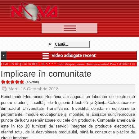
📰 Ştiri
Video
Video adăugate recent
🆕 Cele mai noi
ŢEAUA RDS - RCS * * * Totul despre pensia Dumneavoastră! Prin CABINETUL DE CONSULT
Ştirile Nova TV
Implicare în comunitate
Poveşti din Braşov
(4 voturi)
Punct şi de la capăt
Marţi, 16 Octombrie 2018
Faţă în faţă
Benchmark Electronics România a inaugurat un laborator de electronică
pentru studenţii facultăţii de Inginerie Electrică şi Ştiinţa Calculatoarelor
Punctul pe I
din cadrul Universitatii Transilvania. Investiția constă în echipamente
performante, module educaţionale şi mobilier. În laborator sunt reproduse
BV-01-ADE
puncte de lucru asemănătoare cu cele din producție. Compania americană
Aici pentru tine
este în top 10 furnizori de servicii integrate de producție electronică,
oferind totul, de la dezvoltarea produsului, până la construcția plăcilor de
De la Mic la Mare
circuit imprimat.