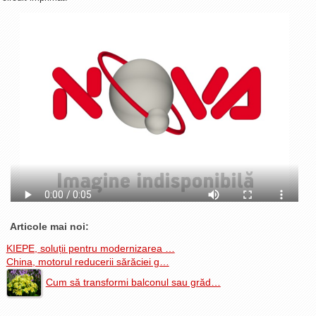
La Ţintă
Subiecte grele
Dialoguri cu Ghişe
Bucuria Credinţei
Replica Braşovului
Zona Neutră
Contact
Articole mai noi:
KIEPE, soluții pentru modernizarea …
China, motorul reducerii sărăciei g…
Cum să transformi balconul sau grăd…