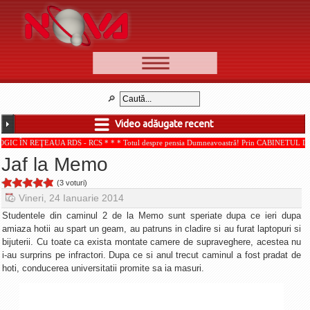
📰 Ştiri
Video
Video adăugate recent
🆕 Cele mai noi
EAUA RDS - RCS * * * Totul despre pensia Dumneavoastră! Prin CABINETUL DE CONSULTAN
Ştirile Nova TV
Jaf la Memo
Poveşti din Braşov
(3 voturi)
Punct şi de la capăt
Vineri, 24 Ianuarie 2014
Faţă în faţă
Studentele din caminul 2 de la Memo sunt speriate dupa ce ieri dupa
amiaza hotii au spart un geam, au patruns in cladire si au furat laptopuri si
Punctul pe I
bijuterii. Cu toate ca exista montate camere de supraveghere, acestea nu
i-au surprins pe infractori. Dupa ce si anul trecut caminul a fost pradat de
BV-01-ADE
hoti, conducerea universitatii promite sa ia masuri.
Aici pentru tine
De la Mic la Mare