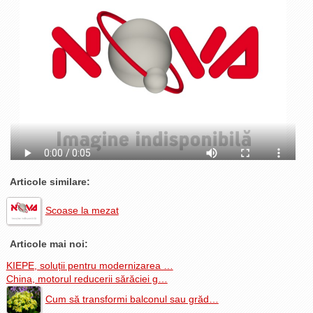
La Ţintă
Subiecte grele
Dialoguri cu Ghişe
Bucuria Credinţei
Replica Braşovului
Zona Neutră
Contact
Articole similare:
Scoase la mezat
Articole mai noi:
KIEPE, soluții pentru modernizarea …
China, motorul reducerii sărăciei g…
Cum să transformi balconul sau grăd…