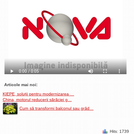
La Ţintă
Subiecte grele
Dialoguri cu Ghişe
Bucuria Credinţei
Replica Braşovului
Zona Neutră
Contact
Articole mai noi:
KIEPE, soluții pentru modernizarea …
China, motorul reducerii sărăciei g…
Cum să transformi balconul sau grăd…
Hits: 1739