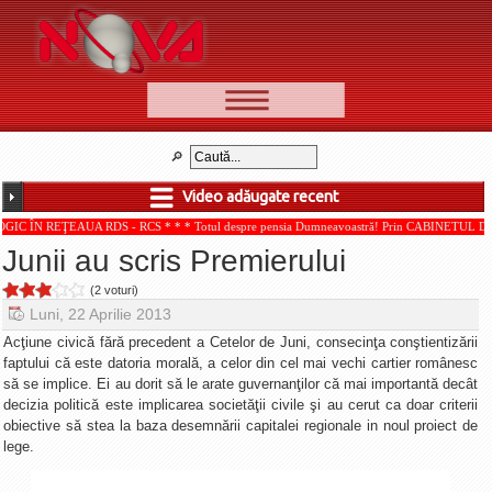
📰 Ştiri
Video
Video adăugate recent
🆕 Cele mai noi
EAUA RDS - RCS * * * Totul despre pensia Dumneavoastră! Prin CABINETUL DE CONSULTA
Ştirile Nova TV
Junii au scris Premierului
Poveşti din Braşov
(2 voturi)
Punct şi de la capăt
Luni, 22 Aprilie 2013
Faţă în faţă
Acţiune civică fără precedent a Cetelor de Juni, consecinţa conştientizării
faptului că este datoria morală, a celor din cel mai vechi cartier românesc
Punctul pe I
să se implice. Ei au dorit să le arate guvernanţilor că mai importantă decât
decizia politică este implicarea societăţii civile şi au cerut ca doar criterii
BV-01-ADE
obiective să stea la baza desemnării capitalei regionale in noul proiect de
Aici pentru tine
lege.
De la Mic la Mare