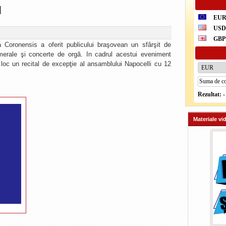
l
EU
US
GBP
a Coronensis a oferit publicului braşovean un sfârşit de
merale şi concerte de orgă. In cadrul acestui eveniment
loc un recital de excepţie al ansamblului Napocelli cu 12
Rezultat:
-
Materiale vi