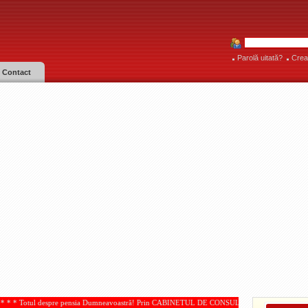
Parolă uitată?
Crea
Contact
 pensia Dumneavoastră! Prin CABINETUL DE CONSULTANŢĂ PENSII, acordate de IOAN PAMP