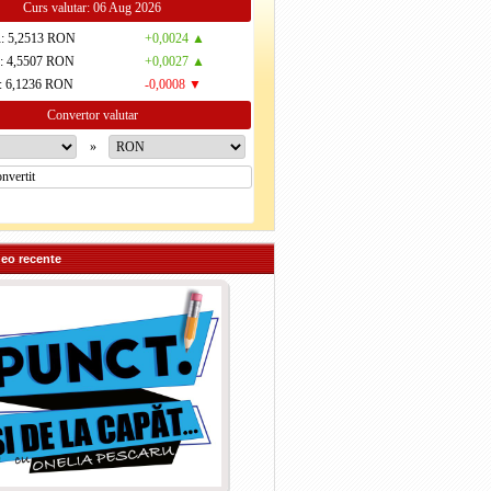
Curs valutar: 06 Aug 2026
R
: 5,2513 RON
+0,0024 ▲
D
: 4,5507 RON
+0,0027 ▲
: 6,1236 RON
-0,0008 ▼
Convertor valutar
»
deo recente