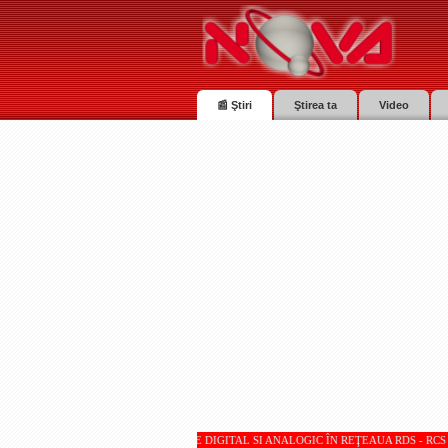
📰 Ştiri
Ştirea ta
Video
VA TV SUNT RECEPŢIONATE DIGITAL SI ANALOGIC ÎN REŢEAUA RDS - RCS * * * Totul despre