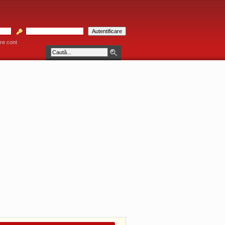
re cont
ARĂU! * * * Consultaţiile se acordă individual pe bază de programare telefonică la