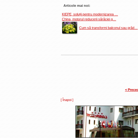
Articole mai noi:
KIEPE, soluții pentru modernizarea …
China, motorul reducerii sărăciei g…
Cum să transformi balconul sau grăd…
< Prece
[ Înapoi ]