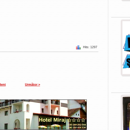
Hits: 1297
dent
Următor >