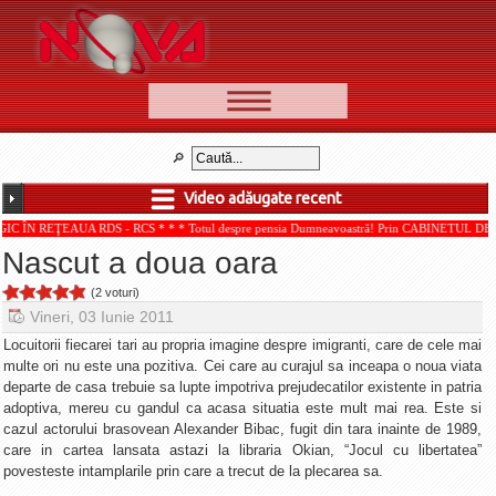
📰 Ştiri
Video
Video adăugate recent
🆕 Cele mai noi
UA RDS - RCS * * * Totul despre pensia Dumneavoastră! Prin CABINETUL DE CONSULTANŢ
Ştirile Nova TV
Nascut a doua oara
Poveşti din Braşov
(2 voturi)
Punct şi de la capăt
Vineri, 03 Iunie 2011
Faţă în faţă
Locuitorii fiecarei tari au propria imagine despre imigranti, care de cele mai
multe ori nu este una pozitiva. Cei care au curajul sa inceapa o noua viata
Punctul pe I
departe de casa trebuie sa lupte impotriva prejudecatilor existente in patria
adoptiva, mereu cu gandul ca acasa situatia este mult mai rea. Este si
BV-01-ADE
cazul actorului brasovean Alexander Bibac, fugit din tara inainte de 1989,
Aici pentru tine
care in cartea lansata astazi la libraria Okian, “Jocul cu libertatea”
povesteste intamplarile prin care a trecut de la plecarea sa.
De la Mic la Mare