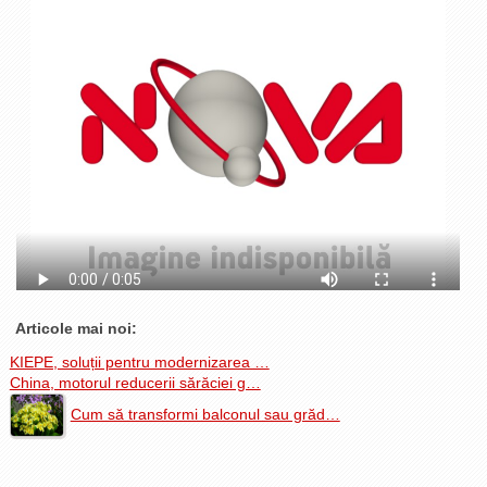
La Ţintă
Subiecte grele
Dialoguri cu Ghişe
Bucuria Credinţei
Replica Braşovului
Zona Neutră
Contact
Articole mai noi:
KIEPE, soluții pentru modernizarea …
China, motorul reducerii sărăciei g…
Cum să transformi balconul sau grăd…