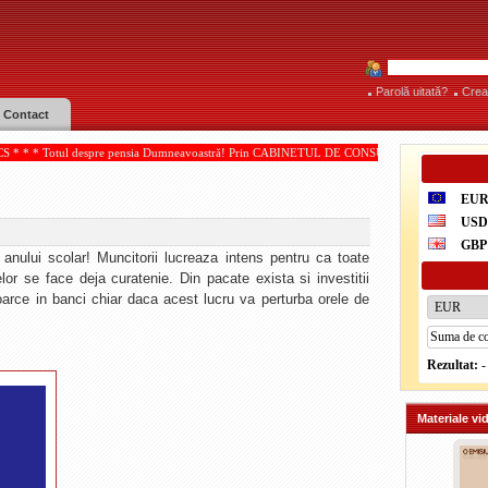
Parolă uitată?
Crea
Contact
spre pensia Dumneavoastră! Prin CABINETUL DE CONSULTANŢĂ PENSII, acordate de IOAN P
EU
US
GBP
 anului scolar! Muncitorii lucreaza intens pentru ca toate
aselor se face deja curatenie. Din pacate exista si investitii
arce in banci chiar daca acest lucru va perturba orele de
Rezultat:
-
Materiale vi