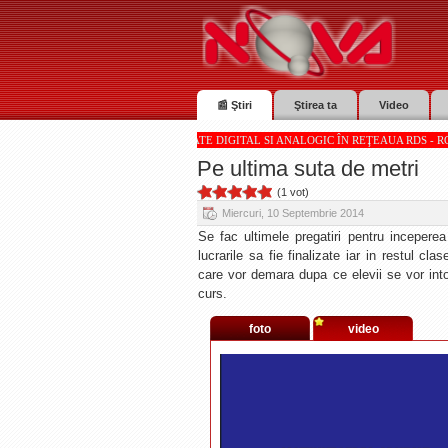
📰 Ştiri
Ştirea ta
Video
 NOVA TV SUNT RECEPŢIONATE DIGITAL SI ANALOGIC ÎN REŢEAUA RDS - RCS * * * Totul de
Pe ultima suta de metri
(1 vot)
Miercuri, 10 Septembrie 2014
Se fac ultimele pregatiri pentru inceperea
lucrarile sa fie finalizate iar in restul cl
care vor demara dupa ce elevii se vor into
curs.
foto
video