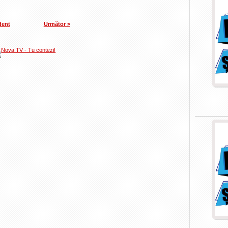
dent
Următor >