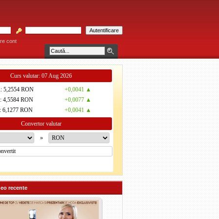
re cont
AMPARĂU! * * * Consultaţiile se acordă individual pe bază de programare telefonică
Curs valutar: 07 Aug 2026
R
: 5,2554 RON
+0,0041 ▲
D
: 4,5584 RON
+0,0077 ▲
: 6,1277 RON
+0,0041 ▲
Convertor valutar
»
deo recente