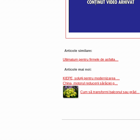
Articole similare:
Ultimatum pentru firmele de asfalta…
Articole mai noi:
KIEPE, soluții pentru modernizarea …
China, motorul reducerii sărăciei g…
Cum să transformi balconul sau grăd…