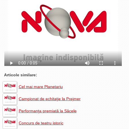
La Ţintă
Subiecte grele
Dialoguri cu Ghişe
Bucuria Credinţei
Replica Braşovului
Zona Neutră
Contact
Articole similare:
Cel mai mare Planetariu
Campionat de echitaţie la Prejmer
Performanţa premiată la Săcele
Concurs de teatru istoric