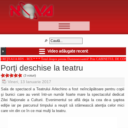
📰 Ştiri
Video
Video adăugate recent
🆕 Cele mai noi
S - RCS * * * Totul despre pensia Dumneavoastră! Prin CABINETUL DE CONSULTANŢĂ PEN
Ştirile Nova TV
Porţi deschise la teatru
Poveşti din Braşov
(3 voturi)
Punct şi de la capăt
Vineri, 13 Ianuarie 2017
Faţă în faţă
Sala de spectacol a Teatrului Arlechino a fost neîncăpătoare pentru copii
şi bunici care au venit într-un număr foarte mare la spectacolul dedicat
Punctul pe I
Zilei Naţionale a Culturii. Evenimentul se află deja la cea de-a şaptea
ediţie iar pe parcursul timpului a reuşit să stârnească atenţia celor mici
BV-01-ADE
care vin din ce în ce mai mulţi la teatru.
Aici pentru tine
De la Mic la Mare