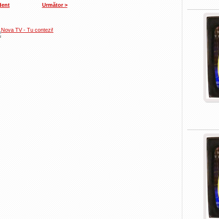
dent
Următor >