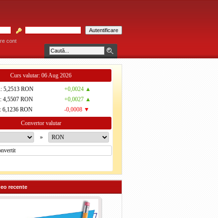
re cont
PARĂU! * * * Consultaţiile se acordă individual pe bază de programare telefonică l
Curs valutar: 06 Aug 2026
R
: 5,2513 RON
+0,0024 ▲
D
: 4,5507 RON
+0,0027 ▲
: 6,1236 RON
-0,0008 ▼
Convertor valutar
»
deo recente