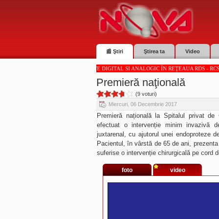
📰 Ştiri
Ştirea ta
Video
OVA TV SUNT RECEPŢIONATE DIGITAL SI ANALOGIC ÎN REŢEAUA RDS - RCS * * * Totul desp
Premieră naţională
(9 voturi)
Miercuri, 06 Decembrie 2017
Premieră națională la Spitalul privat d
efectuat o intervenție minim invazivă 
juxtarenal, cu ajutorul unei endoproteze d
Pacientul, în vârstă de 65 de ani, prezenta 
suferise o intervenție chirurgicală pe cord 
foto
video