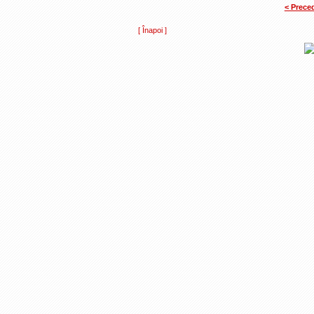
< Prece
[ Înapoi ]