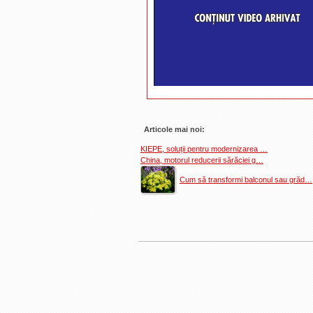
Articole mai noi:
KIEPE, soluții pentru modernizarea …
China, motorul reducerii sărăciei g…
Cum să transformi balconul sau grăd…