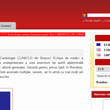
Parolă uitată?
Crea
Contact
re pensia Dumneavoastră! Prin CABINETUL DE CONSULTANŢĂ PENSII, acordate de IOAN PAM
EU
US
GBP
e Cardiologie CLINICCO din Brașov! Echipa de medici a
de endoprotezare a unui anevrism de aortă abdominală
e ultimă generație, folosită pentru prima oară în România.
boli asociate multiple, severe, iar în urmă cu mai mulți ani
deschis.
Rezultat:
-
Materiale vi