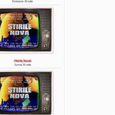
Emisiune 30 iulie
(Ştirile Nova)
Jurnal 30 iulie