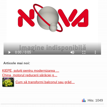
La Ţintă
Subiecte grele
Dialoguri cu Ghişe
Bucuria Credinţei
Replica Braşovului
Zona Neutră
Contact
Articole mai noi:
KIEPE, soluții pentru modernizarea …
China, motorul reducerii sărăciei g…
Cum să transformi balconul sau grăd…
Hits: 1049