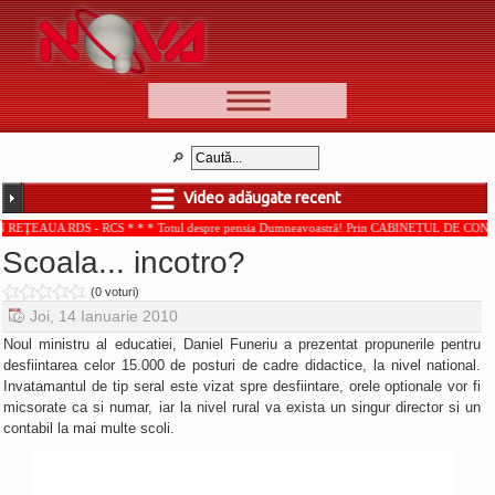
📰 Ştiri
Video
Video adăugate recent
🆕 Cele mai noi
S - RCS * * * Totul despre pensia Dumneavoastră! Prin CABINETUL DE CONSULTANŢĂ PEN
Ştirile Nova TV
Scoala... incotro?
Poveşti din Braşov
(0 voturi)
Punct şi de la capăt
Joi, 14 Ianuarie 2010
Faţă în faţă
Noul ministru al educatiei, Daniel Funeriu a prezentat propunerile pentru
desfiintarea celor 15.000 de posturi de cadre didactice, la nivel national.
Punctul pe I
Invatamantul de tip seral este vizat spre desfiintare, orele optionale vor fi
micsorate ca si numar, iar la nivel rural va exista un singur director si un
BV-01-ADE
contabil la mai multe scoli.
Aici pentru tine
De la Mic la Mare