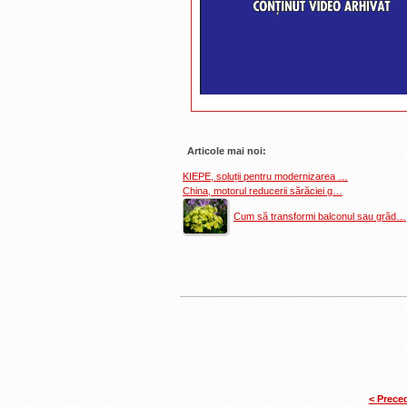
Articole mai noi:
KIEPE, soluții pentru modernizarea …
China, motorul reducerii sărăciei g…
Cum să transformi balconul sau grăd…
< Prece