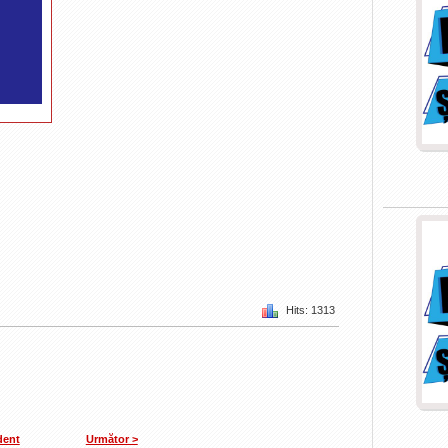
Hits: 1313
dent
Următor >