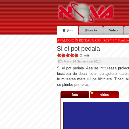
📰 Ştiri
Ştirea ta
Video
ECEPŢIONATE DIGITAL SI ANALOGIC ÎN REŢEAUA RDS - RCS * * * Totul despre pensia Dum
Si ei pot pedala
(1 vot)
Marţi, 24 Septembrie 2013
Si ei pot pedala. Asa se intituleaza proiec
bicicleta de doua locuri cu ajutorul carei
frumusetea mersului pe bicicleta. Tinerii a
se plimbe prin oras.
foto
video