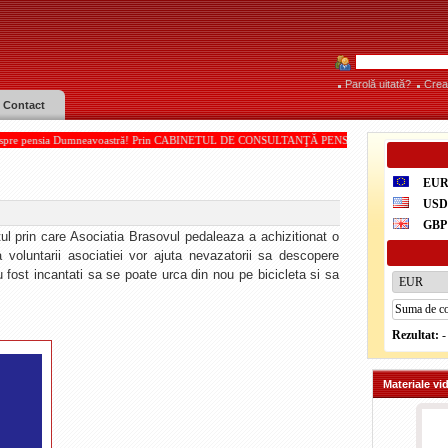
Parolă uitată?
Crea
Contact
neavoastră! Prin CABINETUL DE CONSULTANŢĂ PENSII, acordate de IOAN PAMPARĂU! * * *
EU
US
GBP
tul prin care Asociatia Brasovul pedaleaza a achizitionat o
a voluntarii asociatiei vor ajuta nevazatorii sa descopere
u fost incantati sa se poate urca din nou pe bicicleta si sa
Rezultat:
-
Materiale vi