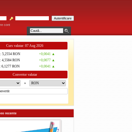
re cont
 Consultaţiile se acordă individual pe bază de programare telefonică la 0799 381 92
Curs valutar: 07 Aug 2026
R
: 5,2554 RON
+0,0041 ▲
D
: 4,5584 RON
+0,0077 ▲
: 6,1277 RON
+0,0041 ▲
Convertor valutar
»
deo recente